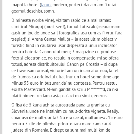
inapoi la hotel (
Jarun
, modern, perfect daca n-am fi uitat
geamul deschis), somn.
Dimineata (vorba vine), vizitam rapid ce a mai ramas:
cimitirul Mirogoj (must see!), turnul Lotrscak (aseara n-am
gasit un loc de unde sa-l fotografiez asa cum as fi vrut, fara
trepied) si Arena Centar Mall :)) – la acest ultim obiectiv
turistic fiind in cautarea usor disperata a unui incarcator
pentru bateria Canon-ului meu; 3 magazine cu produse
foto si electronice, no result. In compensatie, mi se ofera,
totusi, adresa distribuitorului Canon pe Croatia – si dupa
ce traversam orasul, victorie! am un incarcator nou, la fel
de frumos ca originalul uitat intr-un hotel some time ago.
Minus 55 euro in buzunar, da’ nu conteaza. Pentru restul
exista Mastercard. M-am gandit sa scriu M********d, ca n-a
platit nimeni reclama asta, da’ azi ma simt generos.
O fisa de 5 kuna achita autostrada pana la granita cu
Slovenia, unde ne intalnim cu mult-dorita vigneta. Really,
chiar asa de mult-dorita? Nu era cazul, multumesc: 15 euro
pentru 7 zile de plimbat printr-o tara mare cam cat 4
judete din Romania. E drept ca sunt mai multi km de