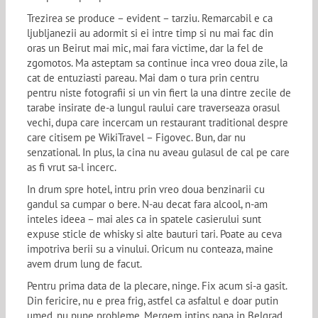
Trezirea se produce – evident – tarziu. Remarcabil e ca
ljubljanezii au adormit si ei intre timp si nu mai fac din
oras un Beirut mai mic, mai fara victime, dar la fel de
zgomotos. Ma asteptam sa continue inca vreo doua zile, la
cat de entuziasti pareau. Mai dam o tura prin centru
pentru niste fotografii si un vin fiert la una dintre zecile de
tarabe insirate de-a lungul raului care traverseaza orasul
vechi, dupa care incercam un restaurant traditional despre
care citisem pe WikiTravel – Figovec. Bun, dar nu
senzational. In plus, la cina nu aveau gulasul de cal pe care
as fi vrut sa-l incerc.
In drum spre hotel, intru prin vreo doua benzinarii cu
gandul sa cumpar o bere. N-au decat fara alcool, n-am
inteles ideea – mai ales ca in spatele casierului sunt
expuse sticle de whisky si alte bauturi tari. Poate au ceva
impotriva berii su a vinului. Oricum nu conteaza, maine
avem drum lung de facut.
Pentru prima data de la plecare, ninge. Fix acum si-a gasit.
Din fericire, nu e prea frig, astfel ca asfaltul e doar putin
umed, nu pune probleme. Mergem intins pana in Belgrad,