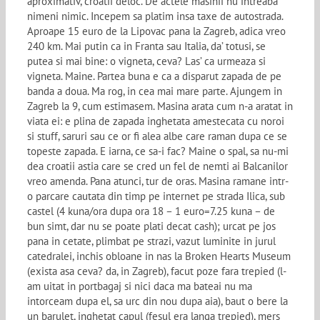
aproximativ, croatii deloc. De actele masinii nu intreaba
nimeni nimic. Incepem sa platim insa taxe de autostrada.
Aproape 15 euro de la Lipovac pana la Zagreb, adica vreo
240 km. Mai putin ca in Franta sau Italia, da’ totusi, se
putea si mai bine: o vigneta, ceva? Las’ ca urmeaza si
vigneta. Maine. Partea buna e ca a disparut zapada de pe
banda a doua. Ma rog, in cea mai mare parte. Ajungem in
Zagreb la 9, cum estimasem. Masina arata cum n-a aratat in
viata ei: e plina de zapada inghetata amestecata cu noroi
si stuff, saruri sau ce or fi alea albe care raman dupa ce se
topeste zapada. E iarna, ce sa-i fac? Maine o spal, sa nu-mi
dea croatii astia care se cred un fel de nemti ai Balcanilor
vreo amenda. Pana atunci, tur de oras. Masina ramane intr-
o parcare cautata din timp pe internet pe strada Ilica, sub
castel (4 kuna/ora dupa ora 18 – 1 euro=7.25 kuna – de
bun simt, dar nu se poate plati decat cash); urcat pe jos
pana in cetate, plimbat pe strazi, vazut luminite in jurul
catedralei, inchis obloane in nas la Broken Hearts Museum
(exista asa ceva? da, in Zagreb), facut poze fara trepied (l-
am uitat in portbagaj si nici daca ma bateai nu ma
intorceam dupa el, sa urc din nou dupa aia), baut o bere la
un barulet, inghetat capul (fesul era langa trepied), mers