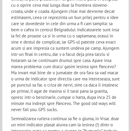
cu o oprire ceva mai lunga doar la frontiera sloveno-
croata, unde e coada. Ajungem chiar mai devreme decat
estimasem, ceea ce reprezinta un bun prilej pentru o idee
care se dovedeste in cele din urma a fi cam tampita: sa
bem o cafea in centrul Belgradului. Indicatoarele sunt insa
la fel de proaste ca si in urma cu o saptamana, orasul in
sine e destul de complicat, iar GPS-ul pateste ceva exact
acum si are impresia ca suntem undeva pe camp. Ajungem
intr-un final in centru, dar s-a facut deja prea tarziu si
hotaram sa ne continuam drumul spre casa. Apare insa
marea problema: cum dracu’ gasim iesirea spre Pancevo?
Ma invart mai bine de o jumatate de ora fara sa vad macar
o urma de indicator spre directia care ma intereseaza, sunt
pe punctul sa fac o criza de nervi, simt ca daca il intalnesc
pe primar, il agat de masina si il tarai pana la granita,
opresc intr-o benzinarie, cumpar o harta, dupa inca 25 de
minute ma indrept spre Pancevo. The good old ways will
never fail you. GPS sucks.
Semnalizarea rutiera continua sa fie o gluma, in Vrsac doar
un mini-indicator plasat aiurea cam la iesirea (!) dintr-o
intersectie arata ca pentru a ajunge in “Rumunija” trebuie