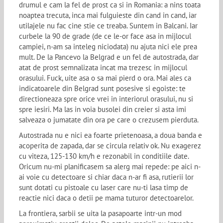
drumul e cam la fel de prost ca si in Romania: a nins toata
noaptea trecuta, inca mai fulguieste din cand in cand, iar
utilajele nu fac cine stie ce treaba. Suntem in Balcani. Iar
curbele la 90 de grade (de ce le-or face asa in mijlocul
campiei, n-am sa inteleg niciodata) nu ajuta nici ele prea
mult. De la Pancevo la Belgrad e un fel de autostrada, dar
atat de prost semnalizata incat ma trezesc in mijlocul
orasului. Fuck, uite asa o sa mai pierd o ora. Mai ales ca
indicatoarele din Belgrad sunt posesive si egoiste: te
directioneaza spre orice vrei in interiorul orasului, nu si
spre iesiri. Ma las in voia busolei din creier si asta imi
salveaza o jumatate din ora pe care o crezusem pierduta.
Autostrada nu e nici ea foarte prietenoasa, a doua banda e
acoperita de zapada, dar se circula relativ ok. Nu exagerez
cu viteza, 125-130 km/h e rezonabil in conditiile date.
Oricum nu-mi planificasem sa alerg mai repede: pe aici n-
ai voie cu detectoare si chiar daca n-ar fi asa, rutierii lor
sunt dotati cu pistoale cu laser care nu-ti lasa timp de
reactie nici daca o detii pe mama tuturor detectoarelor.
La frontiera, sarbii se uita la pasapoarte intr-un mod