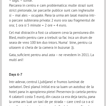
– logic – stinse.
Parcarea in centru e cam problematica: multe strazi sunt
strict pietonale, iar parcarile publice sunt cam inghesuite
si – mai ales – ocupate. Pana la urma am lasat masina intr-
o parcare subterana privata: 2 euro ora sau fragmentul de
ora; 1 ora si 5 minute = 2 ore = 4 euro.
Cel mai distractiv a fost ca uitasem ceva la pensiunea din
Bled, motiv pentru care a trebuit sa fac inca un drum de
seara de vreo 100 km dus-intors. Numa’ bine, pentru ca
uitasem si cheia de la camera in buzunar :)).
Gata, suficient pentru anul asta – ne revedem in 2011. La
multi ani!
Days 6-7
Intr-adevar, centrul Ljubljanei e frumos luminat de
sarbatori. Desi planul initial era sa luam un autobuz de la
hotel pana in apropierea pietei Presernov (o cartela pentru
4 calatorii costa 3 euro), din cauza ca era deja tarziu, pana
la urma am luat un taxi de pe strada – care cred ca s-a si