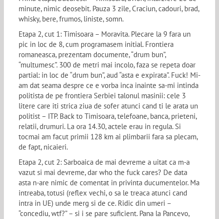
minute, nimic deosebit. Pauza 3 zile, Craciun, cadouri, brad,
whisky, bere, frumos, liniste, somn.
Etapa 2, cut 1: Timisoara – Moravita. Plecare la 9 fara un
pic in loc de 8, cum programasem initial. Frontiera
romaneasca, prezentam documente, “drum bun”,
“multumesc”. 300 de metri mai incolo, faza se repeta doar
partial: in loc de “drum bun”, aud “asta e expirata”. Fuck! Mi-
am dat seama despre ce e vorba inca inainte sa-mi intinda
politista de pe frontiera Serbiei talonul masinii: cele 3
litere care iti strica ziua de sofer atunci cand ti le arata un
politist – ITP. Back to Timisoara, telefoane, banca, prieteni,
relatii, drumuri. La ora 14.30, actele erau in regula. Si
tocmai am facut primii 128 km ai plimbarii fara sa plecam,
de fapt, nicaieri.
Etapa 2, cut 2: Sarboaica de mai devreme a uitat ca m-a
vazut si mai devreme, dar who the fuck cares? De data
asta n-are nimic de comentat in privinta ducumentelor. Ma
intreaba, totusi (reflex vechi, o sa le treaca atunci cand
intra in UE) unde merg si de ce. Ridic din umeri –
“concediu, wtf?” – si i se pare suficient. Pana la Pancevo,