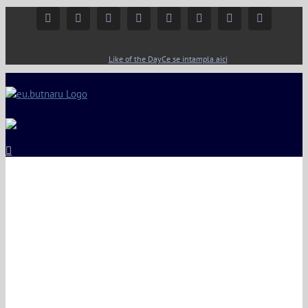
Facebook
Instagram
YouTube
Twitter
Google+
Linkedin
Rss
Email
Like of the Day
Ce se intampla aici
View
Larger
Image