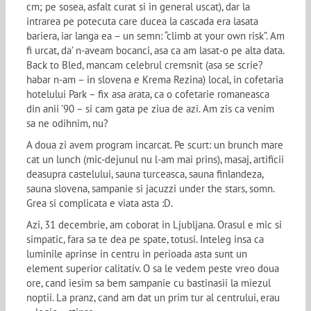
cm; pe sosea, asfalt curat si in general uscat), dar la
intrarea pe potecuta care ducea la cascada era lasata
bariera, iar langa ea – un semn: “climb at your own risk”. Am
fi urcat, da’ n-aveam bocanci, asa ca am lasat-o pe alta data.
Back to Bled, mancam celebrul cremsnit (asa se scrie?
habar n-am – in slovena e Krema Rezina) local, in cofetaria
hotelului Park – fix asa arata, ca o cofetarie romaneasca
din anii ’90 – si cam gata pe ziua de azi. Am zis ca venim
sa ne odihnim, nu?
A doua zi avem program incarcat. Pe scurt: un brunch mare
cat un lunch (mic-dejunul nu l-am mai prins), masaj, artificii
deasupra castelului, sauna turceasca, sauna finlandeza,
sauna slovena, sampanie si jacuzzi under the stars, somn.
Grea si complicata e viata asta :D.
Azi, 31 decembrie, am coborat in Ljubljana. Orasul e mic si
simpatic, fara sa te dea pe spate, totusi. Inteleg insa ca
luminile aprinse in centru in perioada asta sunt un
element superior calitativ. O sa le vedem peste vreo doua
ore, cand iesim sa bem sampanie cu bastinasii la miezul
noptii. La pranz, cand am dat un prim tur al centrului, erau