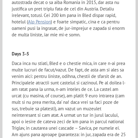
autostrada decat o sa aiba Romania in 2015, dar asta nu
justifica un pret triplu fata de cel din Austria. Detaliu
irelevant, totusi. Cei 200 km pana in Bled dispar rapid,
hotelul (
Alp Pension
) e foarte simpatic, cina e ca pentru
oameni pusi la ingrasat, de jur-imprejur e zapada si enorm
de multa liniste, iar mie mi-e somn.
Days 3-5
Daca inca nu stiati, Bled e o chestie mica, in care n-ai prea
multe lucruri de facut/vazut. De fapt, de asta am si ales sa
venim aici: pentru liniste, odihna, chestii de sfarsit de an.
Principalele atractii sunt castelul si cazinoul. Pe al doilea l-
am ratat pana la urma, n-am inteles de ce. La castel am
urcat (cu masina, of course), am platit 9 euro intrarea (cam
mult si nu prea merita, da’ na! daca vrei sa faci poze de
sus, trebuie sa platesti), am vazut un muzeulet
neinteresant si cam atat. A urmat un tur in jurul lacului,
apoi o iesire de cateva zeci de km pana in parcul national
Triglav, in cautarea unei cascade – Savica, pe numele ei.
Am ajuns pana aproape (paranteza: in jur, zapada era de 25