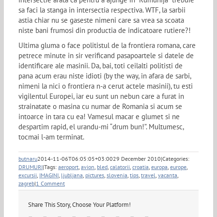
sa faci la stanga in intersectia respectiva. WTF, la sarbii
astia chiar nu se gaseste nimeni care sa vrea sa scoata
niste bani frumosi din productia de indicatoare rutiere?!
Ultima gluma o face politistul de la frontiera romana, care
petrece minute in sir verificand pasapoartele si datele de
identificare ale masinii. Da, bai, toti ceilalti politisti de
pana acum erau niste idioti (by the way, in afara de sarbi,
nimeni la nici o frontiera n-a cerut actele masinii), tu esti
vigilentul Europei, iar eu sunt un nebun care a furat in
strainatate o masina cu numar de Romania si acum se
intoarce in tara cu ea! Vamesul macar e glumet si ne
despartim rapid, el urandu-mi “drum bun!”. Multumesc,
tocmai l-am terminat.
butnaru
2014-11-06T06:05:05+03:00
29 December 2010
|
Categories:
DRUMURI
|
Tags:
aeroport
,
avion
,
bled
,
calatorii
,
croatia
,
europa
,
europe
,
excursii
,
IMAGINI
,
ljubljana
,
pictures
,
slovenia
,
tips
,
travel
,
vacanta
,
zagreb
|
1 Comment
Share This Story, Choose Your Platform!