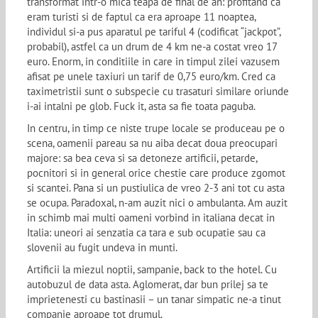
transformat intr-o mica teapa de final de an: profitand ca
eram turisti si de faptul ca era aproape 11 noaptea,
individul si-a pus aparatul pe tariful 4 (codificat “jackpot”,
probabil), astfel ca un drum de 4 km ne-a costat vreo 17
euro. Enorm, in conditiile in care in timpul zilei vazusem
afisat pe unele taxiuri un tarif de 0,75 euro/km. Cred ca
taximetristii sunt o subspecie cu trasaturi similare oriunde
i-ai intalni pe glob. Fuck it, asta sa fie toata paguba.
In centru, in timp ce niste trupe locale se produceau pe o
scena, oamenii pareau sa nu aiba decat doua preocupari
majore: sa bea ceva si sa detoneze artificii, petarde,
pocnitori si in general orice chestie care produce zgomot
si scantei. Pana si un pustiulica de vreo 2-3 ani tot cu asta
se ocupa. Paradoxal, n-am auzit nici o ambulanta. Am auzit
in schimb mai multi oameni vorbind in italiana decat in
Italia: uneori ai senzatia ca tara e sub ocupatie sau ca
slovenii au fugit undeva in munti.
Artificii la miezul noptii, sampanie, back to the hotel. Cu
autobuzul de data asta. Aglomerat, dar bun prilej sa te
imprietenesti cu bastinasii – un tanar simpatic ne-a tinut
companie aproape tot drumul.