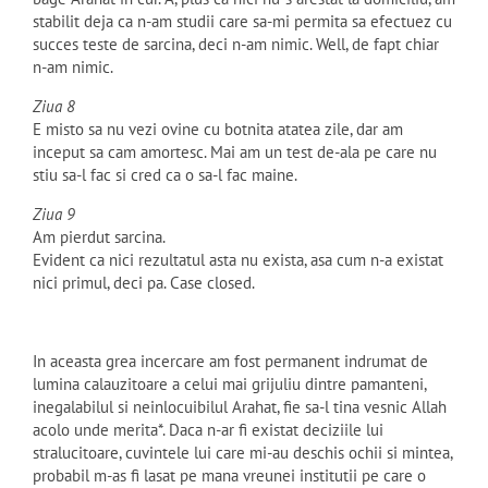
stabilit deja ca n-am studii care sa-mi permita sa efectuez cu
succes teste de sarcina, deci n-am nimic. Well, de fapt chiar
n-am nimic.
Ziua 8
E misto sa nu vezi ovine cu botnita atatea zile, dar am
inceput sa cam amortesc. Mai am un test de-ala pe care nu
stiu sa-l fac si cred ca o sa-l fac maine.
Ziua 9
Am pierdut sarcina.
Evident ca nici rezultatul asta nu exista, asa cum n-a existat
nici primul, deci pa. Case closed.
In aceasta grea incercare am fost permanent indrumat de
lumina calauzitoare a celui mai grijuliu dintre pamanteni,
inegalabilul si neinlocuibilul Arahat, fie sa-l tina vesnic Allah
acolo unde merita*. Daca n-ar fi existat deciziile lui
stralucitoare, cuvintele lui care mi-au deschis ochii si mintea,
probabil m-as fi lasat pe mana vreunei institutii pe care o