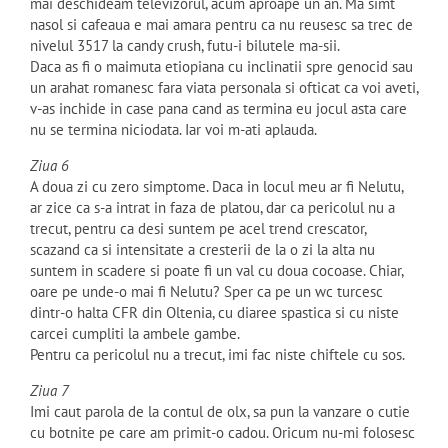
mai deschideam televizorul, acum aproape un an. Ma simt
nasol si cafeaua e mai amara pentru ca nu reusesc sa trec de
nivelul 3517 la candy crush, futu-i bilutele ma-sii.
Daca as fi o maimuta etiopiana cu inclinatii spre genocid sau
un arahat romanesc fara viata personala si ofticat ca voi aveti,
v-as inchide in case pana cand as termina eu jocul asta care
nu se termina niciodata. Iar voi m-ati aplauda.
Ziua 6
A doua zi cu zero simptome. Daca in locul meu ar fi Nelutu,
ar zice ca s-a intrat in faza de platou, dar ca pericolul nu a
trecut, pentru ca desi suntem pe acel trend crescator,
scazand ca si intensitate a cresterii de la o zi la alta nu
suntem in scadere si poate fi un val cu doua cocoase. Chiar,
oare pe unde-o mai fi Nelutu? Sper ca pe un wc turcesc
dintr-o halta CFR din Oltenia, cu diaree spastica si cu niste
carcei cumpliti la ambele gambe.
Pentru ca pericolul nu a trecut, imi fac niste chiftele cu sos.
Ziua 7
Imi caut parola de la contul de olx, sa pun la vanzare o cutie
cu botnite pe care am primit-o cadou. Oricum nu-mi folosesc