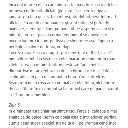
Inca doi dintre cei cu care am stat la masa in ziua cu pricina
primesc confirmari oficiale (pe care le-au cerut dupa ce
ramasesera fara gust si fara miros), alti doi primesc infirmari
oficiale. Eu am in continuare si gust, si miros, si pofta de
mancare, si energie. Sunt pe punctul de a spune ca am si o
mini-diaree, dar pana la urma fenomenul se dovedeste
neconcludent. Oricum, pe lista de simptome asta figura ca
periculos inainte de febra, nu dupa.
Lucrez toata ziua cu drag si spor pentru-al
tarii
(ei, cacat!)
meu viitor. Imi dau seama ca nici macar un moment in toate
zilele astea nu m-am simtit molesit sau fara chef, ba
dimpotriva: mi-ar veni sa ma duc la birou daca n-as fi deja
acolo, adica in pat cu laptopul in brate. Groaznic virus.
Seara remarc in treacat ca nu mai am nici febra, nici durere
de cap. Din reflex, continui sa iau totusi cate un paracetamol
la 12 ore or something.
Ziua 5
In dimineata asta chiar ma simt nasol. Parca si cafeaua e mai
amara ca de obicei, semn ca boala asta e intr-adevar perfida,
cum ziceau super-specialistii de la diji pe vremea cand inca