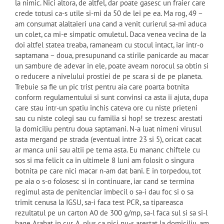
la nimic. Nici altora, de altfel, dar poate gasesc un fraier care
crede totusi ca-s utile si-mi da 50 de lei pe ea. Ma rog, 49 –
am consumat alaltaieri una cand a venit curierul sa-mi aduca
un colet, ca mi-e simpatic omuletul. Daca venea vecina de la
doi altfel statea treaba, ramaneam cu stocul intact, iar intr-o
saptamana – doua, presupunand ca stirile panicarde au macar
un sambure de adevar in ele, poate aveam norocul sa obtin si
o reducere a nivelului prostiei de pe scara si de pe planeta.
Trebuie sa fie un pic trist pentru aia care poarta botnita
conform regulamentului si sunt convinsi ca asta ii ajuta, dupa
care stau intr-un spatiu inchis cateva ore cu niste prieteni
sau cu niste colegi sau cu familia si hop! se trezesc arestati
la domiciliu pentru doua saptamani. N-a luat nimeni virusul
asta mergand pe strada (eventual intre 23 si 5), oricat cacat
ar manca unii sau altii pe tema asta. Eu mananc chiftele cu
sos si ma felicit ca in ultimele 8 luni am folosit o singura
botnita pe care nici macar n-am dat bani. E in torpedou, tot
pe aia o s-o folosesc si in continuare, iar cand se termina
regimul asta de penitenciar imbecil o sa-i dau foc si o sa
trimit cenusa la IGSU, sa-i faca test PCR, sa tipareasca
rezultatul pe un carton A0 de 300 g/mp, sa-l faca sul si sa si-l
bage Arahat in cur. A, plus ca nici nu-s arestat la domiciliu, am