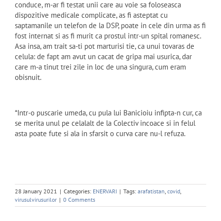
conduce, m-ar fi testat unii care au voie sa foloseasca
dispozitive medicale complicate, as fi asteptat cu
saptamanile un telefon de la DSP, poate in cele din urma as fi
fost internat si as fi murit ca prostul intr-un spital romanesc.
Asa insa, am trait sa-ti pot marturisi tie, ca unui tovaras de
celula: de fapt am avut un cacat de gripa mai usurica, dar
care m-a tinut trei zile in loc de una singura, cum eram
obisnuit.
*Intr-o puscarie umeda, cu pula lui Banicioiu infipta-n cur, ca
se merita unul pe celalalt de la Colectiv incoace si in felul
asta poate fute si ala in sfarsit o curva care nu-l refuza.
28 January 2021
|
Categories:
ENERVARI
|
Tags:
arafatistan
,
covid
,
virusulvirusurilor
|
0 Comments