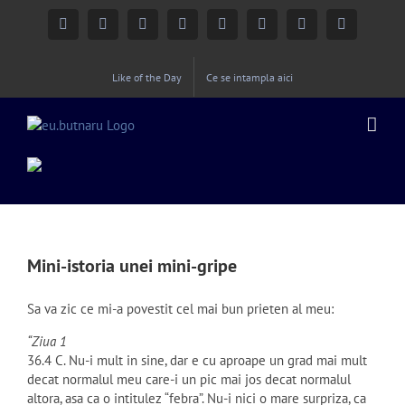
Facebook
Instagram
YouTube
Twitter
Google+
Linkedin
Rss
Email
Like of the Day
Ce se intampla aici
Mini-istoria unei mini-gripe
Sa va zic ce mi-a povestit cel mai bun prieten al meu:
“Ziua 1
36.4 C. Nu-i mult in sine, dar e cu aproape un grad mai mult
decat normalul meu care-i un pic mai jos decat normalul
altora, asa ca o intitulez “febra”. Nu-i nici o mare surpriza, ca