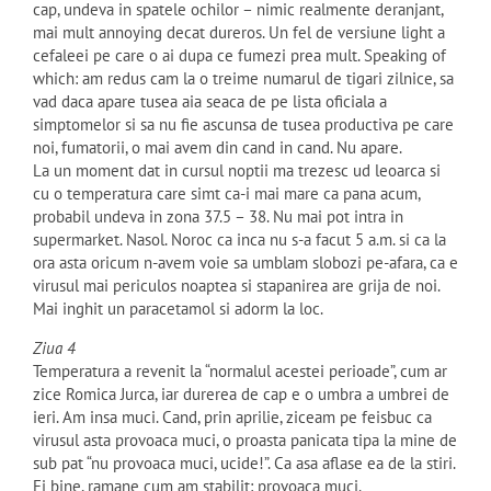
cap, undeva in spatele ochilor – nimic realmente deranjant,
mai mult annoying decat dureros. Un fel de versiune light a
cefaleei pe care o ai dupa ce fumezi prea mult. Speaking of
which: am redus cam la o treime numarul de tigari zilnice, sa
vad daca apare tusea aia seaca de pe lista oficiala a
simptomelor si sa nu fie ascunsa de tusea productiva pe care
noi, fumatorii, o mai avem din cand in cand. Nu apare.
La un moment dat in cursul noptii ma trezesc ud leoarca si
cu o temperatura care simt ca-i mai mare ca pana acum,
probabil undeva in zona 37.5 – 38. Nu mai pot intra in
supermarket. Nasol. Noroc ca inca nu s-a facut 5 a.m. si ca la
ora asta oricum n-avem voie sa umblam slobozi pe-afara, ca e
virusul mai periculos noaptea si stapanirea are grija de noi.
Mai inghit un paracetamol si adorm la loc.
Ziua 4
Temperatura a revenit la “normalul acestei perioade”, cum ar
zice Romica Jurca, iar durerea de cap e o umbra a umbrei de
ieri. Am insa muci. Cand, prin aprilie, ziceam pe feisbuc ca
virusul asta provoaca muci, o proasta panicata tipa la mine de
sub pat “nu provoaca muci, ucide!”. Ca asa aflase ea de la stiri.
Ei bine, ramane cum am stabilit: provoaca muci.