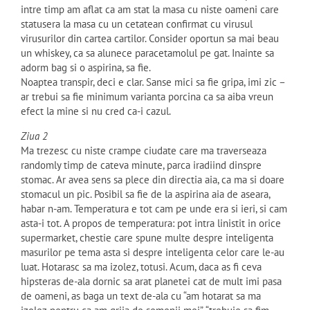
intre timp am aflat ca am stat la masa cu niste oameni care
statusera la masa cu un cetatean confirmat cu virusul
virusurilor din cartea cartilor. Consider oportun sa mai beau
un whiskey, ca sa alunece paracetamolul pe gat. Inainte sa
adorm bag si o aspirina, sa fie.
Noaptea transpir, deci e clar. Sanse mici sa fie gripa, imi zic –
ar trebui sa fie minimum varianta porcina ca sa aiba vreun
efect la mine si nu cred ca-i cazul.
Ziua 2
Ma trezesc cu niste crampe ciudate care ma traverseaza
randomly timp de cateva minute, parca iradiind dinspre
stomac. Ar avea sens sa plece din directia aia, ca ma si doare
stomacul un pic. Posibil sa fie de la aspirina aia de aseara,
habar n-am. Temperatura e tot cam pe unde era si ieri, si cam
asta-i tot. A propos de temperatura: pot intra linistit in orice
supermarket, chestie care spune multe despre inteligenta
masurilor pe tema asta si despre inteligenta celor care le-au
luat. Hotarasc sa ma izolez, totusi. Acum, daca as fi ceva
hipsteras de-ala dornic sa arat planetei cat de mult imi pasa
de oameni, as baga un text de-ala cu “am hotarat sa ma