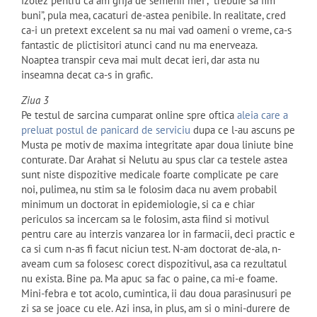
izolez pentru ca am grija de semenii mei”, “trebuie sa fim
buni”, pula mea, cacaturi de-astea penibile. In realitate, cred
ca-i un pretext excelent sa nu mai vad oameni o vreme, ca-s
fantastic de plictisitori atunci cand nu ma enerveaza.
Noaptea transpir ceva mai mult decat ieri, dar asta nu
inseamna decat ca-s in grafic.
Ziua 3
Pe testul de sarcina cumparat online spre oftica
aleia care a
preluat postul de panicard de serviciu
dupa ce l-au ascuns pe
Musta pe motiv de maxima integritate apar doua liniute bine
conturate. Dar Arahat si Nelutu au spus clar ca testele astea
sunt niste dispozitive medicale foarte complicate pe care
noi, pulimea, nu stim sa le folosim daca nu avem probabil
minimum un doctorat in epidemiologie, si ca e chiar
periculos sa incercam sa le folosim, asta fiind si motivul
pentru care au interzis vanzarea lor in farmacii, deci practic e
ca si cum n-as fi facut niciun test. N-am doctorat de-ala, n-
aveam cum sa folosesc corect dispozitivul, asa ca rezultatul
nu exista. Bine pa. Ma apuc sa fac o paine, ca mi-e foame.
Mini-febra e tot acolo, cumintica, ii dau doua parasinusuri pe
zi sa se joace cu ele. Azi insa, in plus, am si o mini-durere de