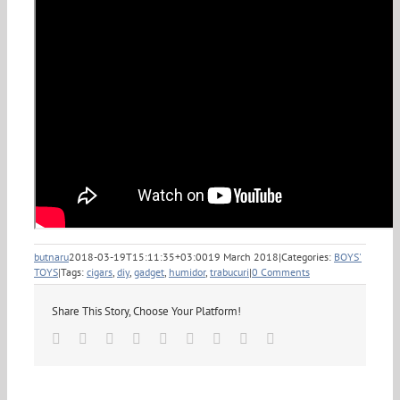
butnaru
2018-03-19T15:11:35+03:00
19 March 2018
|
Categories:
BOYS'
TOYS
|
Tags:
cigars
,
diy
,
gadget
,
humidor
,
trabucuri
|
0 Comments
Share This Story, Choose Your Platform!
Facebook
Twitter
Linkedin
Reddit
Tumblr
Google+
Pinterest
Vk
Email