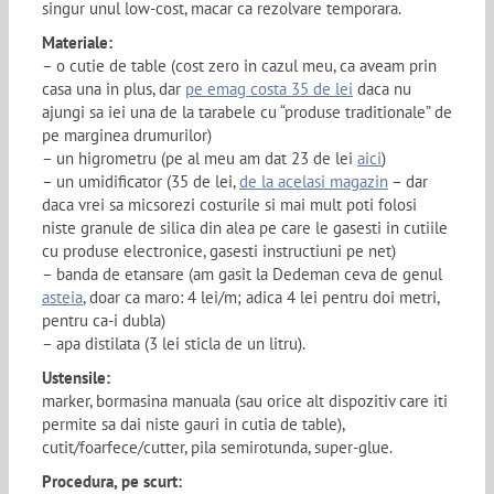
singur unul low-cost, macar ca rezolvare temporara.
Materiale:
– o cutie de table (cost zero in cazul meu, ca aveam prin
casa una in plus, dar
pe emag costa 35 de lei
daca nu
ajungi sa iei una de la tarabele cu “produse traditionale” de
pe marginea drumurilor)
– un higrometru (pe al meu am dat 23 de lei
aici
)
– un umidificator (35 de lei,
de la acelasi magazin
– dar
daca vrei sa micsorezi costurile si mai mult poti folosi
niste granule de silica din alea pe care le gasesti in cutiile
cu produse electronice, gasesti instructiuni pe net)
– banda de etansare (am gasit la Dedeman ceva de genul
asteia
, doar ca maro: 4 lei/m; adica 4 lei pentru doi metri,
pentru ca-i dubla)
– apa distilata (3 lei sticla de un litru).
Ustensile:
marker, bormasina manuala (sau orice alt dispozitiv care iti
permite sa dai niste gauri in cutia de table),
cutit/foarfece/cutter, pila semirotunda, super-glue.
Procedura, pe scurt: