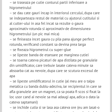
– se traseaza pe cutie conturul partii inferioare a
higrometrului
– se dau cate gauri incap in interiorul cercului, dupa care
se indeparteaza restul de material cu ajutorul cutitului si
al cutter-ului in asa fel incat sa rezulte o gaura
aproximativ rotunda si aproximativ de dimensiunea
higrometrului (un pic mai mica)
– se finiseaza incet gaura cu pila pana ajunge perfect
rotunda, verificand constant sa devina prea larga
– se fixeaza higrometrul cu super-glue
– se lipeste banda de etansare pe marginea cutiei
– se toarna cateva picaturi de apa distilata pe granulele
din umidificator, care trebuie lasate cateva minute sa
absoarba cat au nevoie, dupa care se scutura excesul de
apa
– se lipeste umidificatorul in cutie (al meu are o talpa
metalica cu banda dublu-adeziva, iar recipientul in care se
afla granulele are un magnet, ca sa poata fi scos si fixat la
loc usor cand ai nevoie sa mai adaugi apa, adica o data la
cateva saptamani)
– se inchide cutia si se lasa asa cateva ore (eu am lasat-o