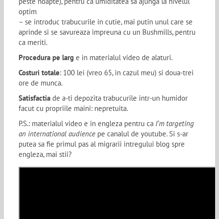
peste noapte), pentru ca umiditatea sa ajunga la nivelul
optim
– se introduc trabucurile in cutie, mai putin unul care se
aprinde si se savureaza impreuna cu un Bushmills, pentru
ca meriti.
Procedura pe larg
e in materialul video de alaturi.
Costuri totale
: 100 lei (vreo 65, in cazul meu) si doua-trei
ore de munca.
Satisfactia
de a-ti depozita trabucurile intr-un humidor
facut cu propriile maini: nepretuita.
P.S.: materialul video e in engleza pentru ca
I’m targeting
an international audience
pe canalul de youtube. Si s-ar
putea sa fie primul pas al migrarii intregului blog spre
engleza, mai stii?