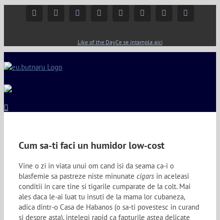
Facebook
Instagram
YouTube
Twitter
Google+
Linkedin
Rss
Email
Like of the Day
Ce se intampla aici
Cum sa-ti faci un humidor low-cost
Vine o zi in viata unui om cand isi da seama ca-i o
blasfemie sa pastreze niste minunate
cigars
in aceleasi
conditii in care tine si tigarile cumparate de la colt. Mai
ales daca le-ai luat tu insuti de la mama lor cubaneza,
adica dintr-o Casa de Habanos (o sa-ti povestesc in curand
si despre asta), intelegi rapid ca fapturile astea delicate