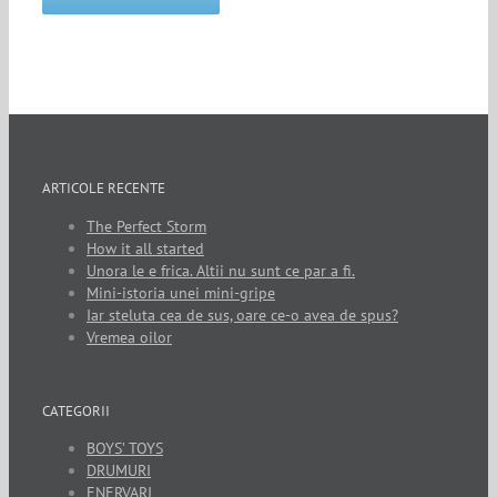
ARTICOLE RECENTE
The Perfect Storm
How it all started
Unora le e frica. Altii nu sunt ce par a fi.
Mini-istoria unei mini-gripe
Iar steluta cea de sus, oare ce-o avea de spus?
Vremea oilor
CATEGORII
BOYS’ TOYS
DRUMURI
ENERVARI