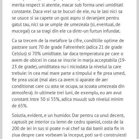
merita respect si atentie, macar sub forma unei umiditati
constante. Daca vrei sa te bucuri de ele, nu le lasi nici sa
se usuce si sa capete un gust aspru si deranjant pentru
gatul tau, nici sa se umple de umezeala (si, eventual, de
mucegai) ca sa tragi din ele ca dintr-un furtun infundat.
Ca sa trecem de la metafore la cifre, conditiile optime de
pastrare sunt 70 de grade Fahrenheit (adica 21 de grade
Celsius) si 70% umiditate. Iar daca temperatura pe care o
avem de obicei in casa se inscrie in marja acceptabila (19-
23 de grade), umiditatea nu-i niciodata la nivelul la care
trebuie: in cea mai mare parte a timpului e fie prea umed,
fie prea uscat (mai ales ca avem si aparate de aer
conditionat care cu asta se ocupa, sa scoata umezeala din
atmosfera). In ultimele trei luni, de exemplu, eu am avut
constant intre 50 si 55%, adica muuult sub nivelul minim
de 65%.
Solutia, evident, e un humidor. Dar pentru ca unul decent,
captusit pe interior cu lemn de cedru spaniol, costa de la
200 de lei in sus si poate n-ai chef sa dai banii astia fix in
ziua despre care vorbeam la inceput, poti sa-ti construiesti