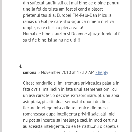
din sufletul tau,Tu stii cel mai bine ce e bine pentru
tine!la fel de trista am fost si cand a plecat
prietenul tau si al Europei FM-Relu-Dan Micu ,a
ramas un Gol pe care stiu sigur ca nimeni nu-l va
umple,asa va fi si cu plecarea ta!
Numai de bine s-auzim si Doamne ajuta,oriunde ai fi
sa-ti fie bine!!si sa nu ne uiti !!
simona
5 November 2010 at 12:12 AM
- Reply
Citesc randurile si imi tremura privirea.jos palaria in
fata dvs si ma inclin in fata unui asemenea om , cu
un asa caracter. o decizie extraordinara, pt. unii abia
asteptata, pt. altii doar semnalul ununi declin…
fiecare intelege miscarile tectonice din presa
romaneasca dupa inteligenta privirii sale. altii nici
nu pot sa incerce sa inteleaga caci, in mod cert, nu
au aceasta inteligenta. cu ea te nasti…nu o capeti. si