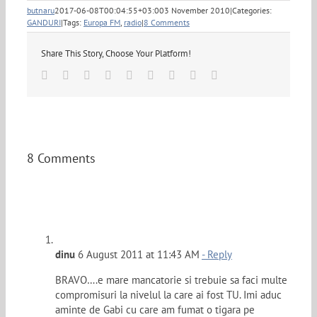
butnaru
2017-06-08T00:04:55+03:00
3 November 2010
|
Categories:
GANDURI
|
Tags:
Europa FM
,
radio
|
8 Comments
Share This Story, Choose Your Platform!
Facebook
Twitter
Linkedin
Reddit
Tumblr
Google+
Pinterest
Vk
Email
8 Comments
dinu
6 August 2011 at 11:43 AM
- Reply
BRAVO….e mare mancatorie si trebuie sa faci multe
compromisuri la nivelul la care ai fost TU. Imi aduc
aminte de Gabi cu care am fumat o tigara pe