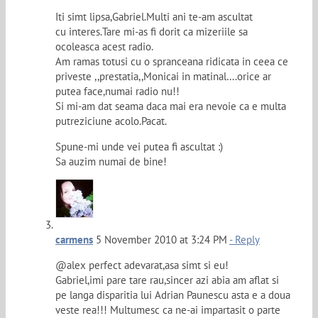
Iti simt lipsa,Gabriel.Multi ani te-am ascultat
cu interes.Tare mi-as fi dorit ca mizeriile sa
ocoleasca acest radio.
Am ramas totusi cu o spranceana ridicata in ceea ce
priveste ,,prestatia,,Monicai in matinal….orice ar
putea face,numai radio nu!!
Si mi-am dat seama daca mai era nevoie ca e multa
putreziciune acolo.Pacat.
Spune-mi unde vei putea fi ascultat :)
Sa auzim numai de bine!
carmens
5 November 2010 at 3:24 PM
- Reply
@alex perfect adevarat,asa simt si eu!
Gabriel,imi pare tare rau,sincer azi abia am aflat si
pe langa disparitia lui Adrian Paunescu asta e a doua
veste rea!!! Multumesc ca ne-ai impartasit o parte