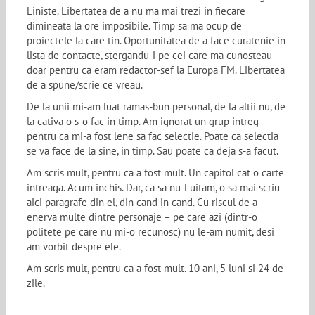
Liniste. Libertatea de a nu ma mai trezi in fiecare
dimineata la ore imposibile. Timp sa ma ocup de
proiectele la care tin. Oportunitatea de a face curatenie in
lista de contacte, stergandu-i pe cei care ma cunosteau
doar pentru ca eram redactor-sef la Europa FM. Libertatea
de a spune/scrie ce vreau.
De la unii mi-am luat ramas-bun personal, de la altii nu, de
la cativa o s-o fac in timp. Am ignorat un grup intreg
pentru ca mi-a fost lene sa fac selectie. Poate ca selectia
se va face de la sine, in timp. Sau poate ca deja s-a facut.
Am scris mult, pentru ca a fost mult. Un capitol cat o carte
intreaga. Acum inchis. Dar, ca sa nu-l uitam, o sa mai scriu
aici paragrafe din el, din cand in cand. Cu riscul de a
enerva multe dintre personaje – pe care azi (dintr-o
politete pe care nu mi-o recunosc) nu le-am numit, desi
am vorbit despre ele.
Am scris mult, pentru ca a fost mult. 10 ani, 5 luni si 24 de
zile.