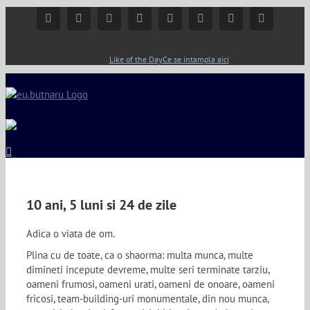
Facebook
Instagram
YouTube
Twitter
Google+
Linkedin
Rss
Email
Like of the Day
Ce se intampla aici
10 ani, 5 luni si 24 de zile
Adica o viata de om.
Plina cu de toate, ca o shaorma: multa munca, multe
dimineti incepute devreme, multe seri terminate tarziu,
oameni frumosi, oameni urati, oameni de onoare, oameni
fricosi, team-building-uri monumentale, din nou munca,