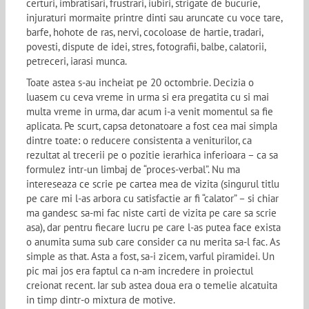
certuri, imbratisari, frustrari, iubiri, strigate de bucurie,
injuraturi mormaite printre dinti sau aruncate cu voce tare,
barfe, hohote de ras, nervi, cocoloase de hartie, tradari,
povesti, dispute de idei, stres, fotografii, balbe, calatorii,
petreceri, iarasi munca.
Toate astea s-au incheiat pe 20 octombrie. Decizia o
luasem cu ceva vreme in urma si era pregatita cu si mai
multa vreme in urma, dar acum i-a venit momentul sa fie
aplicata. Pe scurt, capsa detonatoare a fost cea mai simpla
dintre toate: o reducere consistenta a veniturilor, ca
rezultat al trecerii pe o pozitie ierarhica inferioara – ca sa
formulez intr-un limbaj de “proces-verbal”. Nu ma
intereseaza ce scrie pe cartea mea de vizita (singurul titlu
pe care mi l-as arbora cu satisfactie ar fi “calator” – si chiar
ma gandesc sa-mi fac niste carti de vizita pe care sa scrie
asa), dar pentru fiecare lucru pe care l-as putea face exista
o anumita suma sub care consider ca nu merita sa-l fac. As
simple as that. Asta a fost, sa-i zicem, varful piramidei. Un
pic mai jos era faptul ca n-am incredere in proiectul
creionat recent. Iar sub astea doua era o temelie alcatuita
in timp dintr-o mixtura de motive.