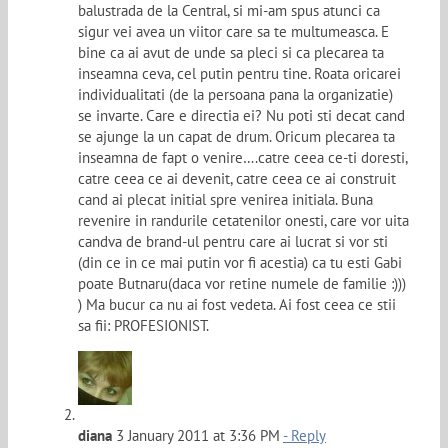
balustrada de la Central, si mi-am spus atunci ca
sigur vei avea un viitor care sa te multumeasca. E
bine ca ai avut de unde sa pleci si ca plecarea ta
inseamna ceva, cel putin pentru tine. Roata oricarei
individualitati (de la persoana pana la organizatie)
se invarte. Care e directia ei? Nu poti sti decat cand
se ajunge la un capat de drum. Oricum plecarea ta
inseamna de fapt o venire….catre ceea ce-ti doresti,
catre ceea ce ai devenit, catre ceea ce ai construit
cand ai plecat initial spre venirea initiala. Buna
revenire in randurile cetatenilor onesti, care vor uita
candva de brand-ul pentru care ai lucrat si vor sti
(din ce in ce mai putin vor fi acestia) ca tu esti Gabi
poate Butnaru(daca vor retine numele de familie :)))
) Ma bucur ca nu ai fost vedeta. Ai fost ceea ce stii
sa fii: PROFESIONIST.
diana
3 January 2011 at 3:36 PM
- Reply