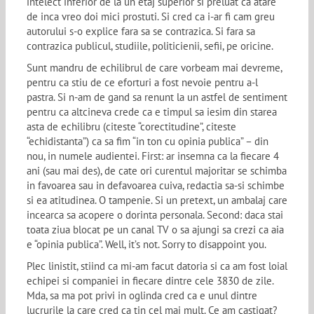
intelect inferior de la un etaj superior si preluat ca atare
de inca vreo doi mici prostuti. Si cred ca i-ar fi cam greu
autorului s-o explice fara sa se contrazica. Si fara sa
contrazica publicul, studiile, politicienii, sefii, pe oricine.
Sunt mandru de echilibrul de care vorbeam mai devreme,
pentru ca stiu de ce eforturi a fost nevoie pentru a-l
pastra. Si n-am de gand sa renunt la un astfel de sentiment
pentru ca altcineva crede ca e timpul sa iesim din starea
asta de echilibru (citeste “corectitudine”, citeste
“echidistanta”) ca sa fim “in ton cu opinia publica” – din
nou, in numele audientei. First: ar insemna ca la fiecare 4
ani (sau mai des), de cate ori curentul majoritar se schimba
in favoarea sau in defavoarea cuiva, redactia sa-si schimbe
si ea atitudinea. O tampenie. Si un pretext, un ambalaj care
incearca sa acopere o dorinta personala. Second: daca stai
toata ziua blocat pe un canal TV o sa ajungi sa crezi ca aia
e “opinia publica”. Well, it’s not. Sorry to disappoint you.
Plec linistit, stiind ca mi-am facut datoria si ca am fost loial
echipei si companiei in fiecare dintre cele 3830 de zile.
Mda, sa ma pot privi in oglinda cred ca e unul dintre
lucrurile la care cred ca tin cel mai mult. Ce am castigat?