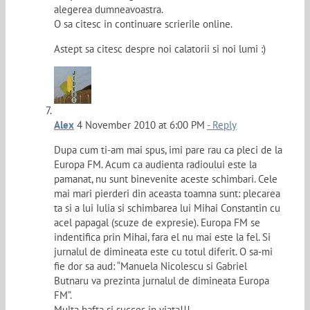
alegerea dumneavoastra.
O sa citesc in continuare scrierile online.
Astept sa citesc despre noi calatorii si noi lumi :)
Alex
4 November 2010 at 6:00 PM
- Reply
Dupa cum ti-am mai spus, imi pare rau ca pleci de la
Europa FM. Acum ca audienta radioului este la
pamanat, nu sunt binevenite aceste schimbari. Cele
mai mari pierderi din aceasta toamna sunt: plecarea
ta si a lui Iulia si schimbarea lui Mihai Constantin cu
acel papagal (scuze de expresie). Europa FM se
indentifica prin Mihai, fara el nu mai este la fel. Si
jurnalul de dimineata este cu totul diferit. O sa-mi
fie dor sa aud: “Manuela Nicolescu si Gabriel
Butnaru va prezinta jurnalul de dimineata Europa
FM”.
Multa bafta si succes in viata!!!