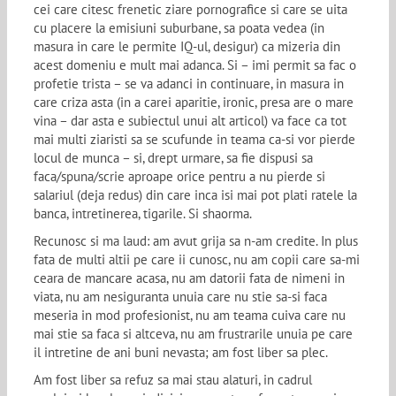
cei care citesc frenetic ziare pornografice si care se uita
cu placere la emisiuni suburbane, sa poata vedea (in
masura in care le permite IQ-ul, desigur) ca mizeria din
acest domeniu e mult mai adanca. Si – imi permit sa fac o
profetie trista – se va adanci in continuare, in masura in
care criza asta (in a carei aparitie, ironic, presa are o mare
vina – dar asta e subiectul unui alt articol) va face ca tot
mai multi ziaristi sa se scufunde in teama ca-si vor pierde
locul de munca – si, drept urmare, sa fie dispusi sa
faca/spuna/scrie aproape orice pentru a nu pierde si
salariul (deja redus) din care inca isi mai pot plati ratele la
banca, intretinerea, tigarile. Si shaorma.
Recunosc si ma laud: am avut grija sa n-am credite. In plus
fata de multi altii pe care ii cunosc, nu am copii care sa-mi
ceara de mancare acasa, nu am datorii fata de nimeni in
viata, nu am nesiguranta unuia care nu stie sa-si faca
meseria in mod profesionist, nu am teama cuiva care nu
mai stie sa faca si altceva, nu am frustrarile unuia pe care
il intretine de ani buni nevasta; am fost liber sa plec.
Am fost liber sa refuz sa mai stau alaturi, in cadrul