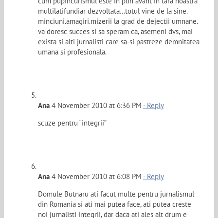
cum pupincurismul este in plin avant in tara noastra
multilatifundiar dezvoltata…totul vine de la sine.
minciuni.amagiri.mizerii la grad de dejectii umnane.
va doresc succes si sa speram ca, asemeni dvs, mai
exista si alti jurnalisti care sa-si pastreze demnitatea
umana si profesionala.
Ana
4 November 2010 at 6:36 PM
- Reply
scuze pentru “integrii”
Ana
4 November 2010 at 6:08 PM
- Reply
Domule Butnaru ati facut multe pentru jurnalismul
din Romania si ati mai putea face, ati putea creste
noi jurnalisti integrii, dar daca ati ales alt drum e