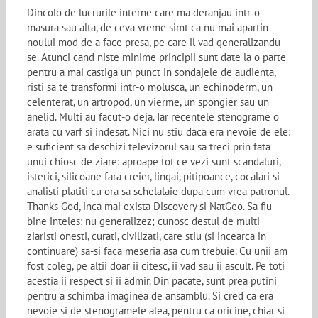
Dincolo de lucrurile interne care ma deranjau intr-o
masura sau alta, de ceva vreme simt ca nu mai apartin
noului mod de a face presa, pe care il vad generalizandu-
se. Atunci cand niste minime principii sunt date la o parte
pentru a mai castiga un punct in sondajele de audienta,
risti sa te transformi intr-o molusca, un echinoderm, un
celenterat, un artropod, un vierme, un spongier sau un
anelid. Multi au facut-o deja. Iar recentele stenograme o
arata cu varf si indesat. Nici nu stiu daca era nevoie de ele:
e suficient sa deschizi televizorul sau sa treci prin fata
unui chiosc de ziare: aproape tot ce vezi sunt scandaluri,
isterici, silicoane fara creier, lingai, pitipoance, cocalari si
analisti platiti cu ora sa schelalaie dupa cum vrea patronul.
Thanks God, inca mai exista Discovery si NatGeo. Sa fiu
bine inteles: nu generalizez; cunosc destul de multi
ziaristi onesti, curati, civilizati, care stiu (si incearca in
continuare) sa-si faca meseria asa cum trebuie. Cu unii am
fost coleg, pe altii doar ii citesc, ii vad sau ii ascult. Pe toti
acestia ii respect si ii admir. Din pacate, sunt prea putini
pentru a schimba imaginea de ansamblu. Si cred ca era
nevoie si de stenogramele alea, pentru ca oricine, chiar si