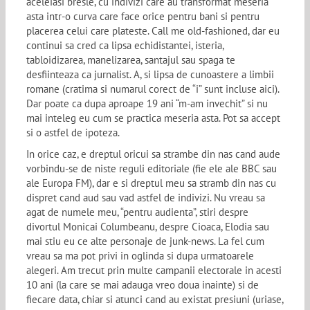
aceleiasi bresle, cu indivizi care au transformat meseria
asta intr-o curva care face orice pentru bani si pentru
placerea celui care plateste. Call me old-fashioned, dar eu
continui sa cred ca lipsa echidistantei, isteria,
tabloidizarea, manelizarea, santajul sau spaga te
desfiinteaza ca jurnalist. A, si lipsa de cunoastere a limbii
romane (cratima si numarul corect de “i” sunt incluse aici).
Dar poate ca dupa aproape 19 ani “m-am invechit” si nu
mai inteleg eu cum se practica meseria asta. Pot sa accept
si o astfel de ipoteza.
In orice caz, e dreptul oricui sa strambe din nas cand aude
vorbindu-se de niste reguli editoriale (fie ele ale BBC sau
ale Europa FM), dar e si dreptul meu sa stramb din nas cu
dispret cand aud sau vad astfel de indivizi. Nu vreau sa
agat de numele meu, “pentru audienta”, stiri despre
divortul Monicai Columbeanu, despre Cioaca, Elodia sau
mai stiu eu ce alte personaje de junk-news. La fel cum
vreau sa ma pot privi in oglinda si dupa urmatoarele
alegeri. Am trecut prin multe campanii electorale in acesti
10 ani (la care se mai adauga vreo doua inainte) si de
fiecare data, chiar si atunci cand au existat presiuni (uriase,