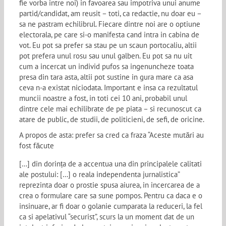
fie vorba intre noi) in favoarea sau impotriva unui anume
partid/candidat, am reusit – toti, ca redactie, nu doar eu –
sa ne pastram echilibrul. Fiecare dintre noi are o optiune
electorala, pe care si-o manifesta cand intra in cabina de
vot. Eu pot sa prefer sa stau pe un scaun portocaliu, altii
pot prefera unul rosu sau unul galben. Eu pot sa nu uit
cum a incercat un individ pufos sa ingenuncheze toata
presa din tara asta, altii pot sustine in gura mare ca asa
ceva n-a existat niciodata. Important e insa ca rezultatul
muncii noastre a fost, in toti cei 10 ani, probabil unul
dintre cele mai echilibrate de pe piata – si recunoscut ca
atare de public, de studii, de politicieni, de sefi, de oricine.
A propos de asta: prefer sa cred ca fraza “Aceste mutări au
fost făcute
[…] din dorința de a accentua una din principalele calitati
ale postului: […] o reala independenta jurnalistica”
reprezinta doar o prostie spusa aiurea, in incercarea de a
crea o formulare care sa sune pompos. Pentru ca daca e o
insinuare, ar fi doar o golanie cumparata la reduceri, la fel
ca si apelativul “securist”, scurs la un moment dat de un