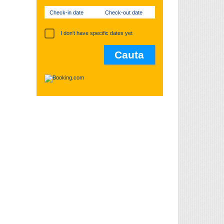
Check-in date
Check-out date
I don't have specific dates yet