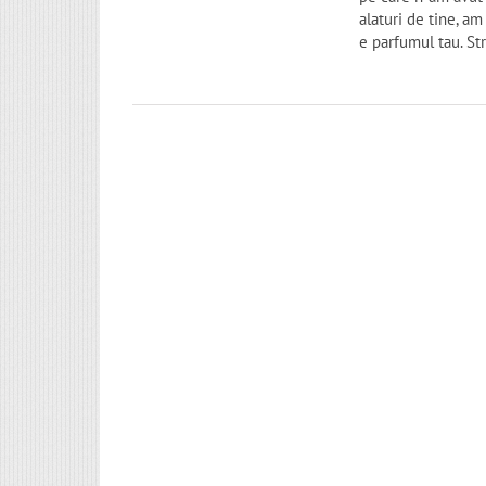
alaturi de tine, a
e parfumul tau. Str