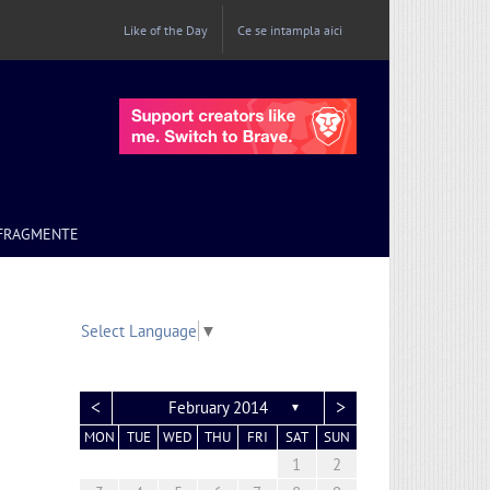
Like of the Day
Ce se intampla aici
FRAGMENTE
Select Language
▼
<
>
February 2014
▼
MON
TUE
WED
THU
FRI
SAT
SUN
3
3
6
2
1
4
5
4
6
2
4
5
3
3
6
4
5
1
3
4
4
3
5
3
6
6
5
4
4
6
1
5
1
5
3
6
2
2
4
2
5
4
4
4
6
5
1
1
4
6
2
4
6
1
4
6
2
5
1
3
6
4
4
4
7
3
2
5
6
5
7
3
5
1
6
1
4
4
7
5
1
6
2
4
5
5
4
6
4
7
1
7
6
5
5
7
2
6
2
6
1
4
7
3
3
5
1
3
6
1
5
1
5
5
7
1
6
2
2
5
7
3
5
1
7
2
5
7
3
6
2
1
4
7
5
1
2