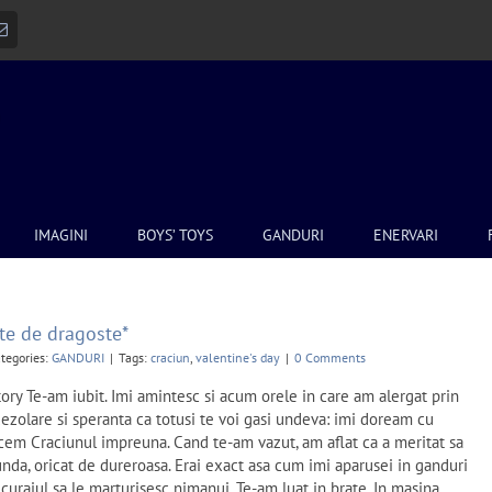
Email
IMAGINI
BOYS’ TOYS
GANDURI
ENERVARI
te de dragoste*
tegories:
GANDURI
|
Tags:
craciun
,
valentine's day
|
0 Comments
tory Te-am iubit. Imi amintesc si acum orele in care am alergat prin
 dezolare si speranta ca totusi te voi gasi undeva: imi doream cu
cem Craciunul impreuna. Cand te-am vazut, am aflat ca a meritat sa
unda, oricat de dureroasa. Erai exact asa cum imi aparusei in ganduri
1
1
1
1
1
1
1
1
1
1
1
1
2
1
2
1
2
1
1
2
2
1
2
1
1
2
1
2
1
2
2
2
1
2
3
1
2
1
3
1
2
3
1
2
1
1
2
3
3
2
1
1
3
2
2
3
1
2
1
1
1
3
2
1
3
1
3
1
3
2
3
1
1
1
4
2
3
2
4
2
3
1
1
4
2
3
1
2
2
1
3
1
4
4
3
2
2
4
3
3
1
4
2
3
2
2
2
4
3
2
4
2
4
2
4
3
1
4
2
2
2
5
1
3
4
3
5
1
3
4
2
2
5
3
4
2
3
3
2
4
2
5
5
4
3
3
5
4
4
2
5
1
1
3
1
4
3
3
3
5
4
3
5
1
3
5
3
5
1
4
2
5
3
curajul sa le marturisesc nimanui. Te-am luat in brate. In masina,