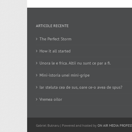
ARTICOLE RECENTE
The Perfect Storm
How it all started
Unora le e frica. Altii nu sunt ce par a fi.
Mini-istoria unei mini-gripe
Iar steluta cea de sus, oare ce-o avea de spus?
Vremea oilor
Gabriel Butnaru | Powered and hosted by
ON AIR MEDIA PROFES