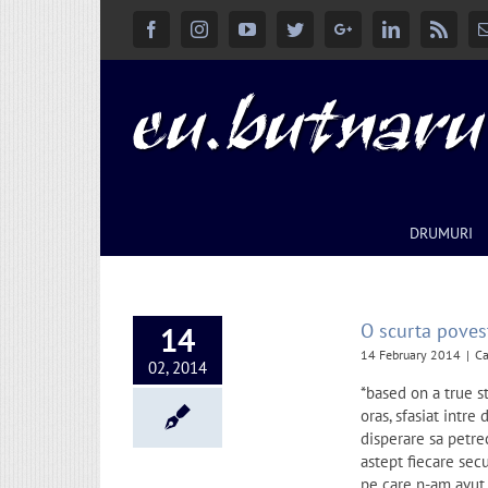
Facebook
Instagram
YouTube
Twitter
Google+
Linkedin
Rss
DRUMURI
O scurta poves
14
14 February 2014
|
Ca
02, 2014
*based on a true s
oras, sfasiat intre
disperare sa petre
astept fiecare sec
pe care n-am avut 