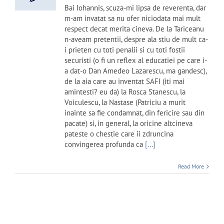
Bai Iohannis, scuza-mi lipsa de reverenta, dar
m-am invatat sa nu ofer niciodata mai mult
respect decat merita cineva. De la Tariceanu
n-aveam pretentii, despre ala stiu de mult ca-
i prieten cu toti penalii si cu toti fostii
securisti (o fi un reflex al educatiei pe care i-
a dat-o Dan Amedeo Lazarescu, ma gandesc),
de la aia care au inventat SAFI (iti mai
amintesti? eu da) la Rosca Stanescu, la
Voiculescu, la Nastase (Patriciu a murit
inainte sa fie condamnat, din fericire sau din
pacate) si, in general, la oricine altcineva
pateste o chestie care ii zdruncina
convingerea profunda ca
[...]
Read More