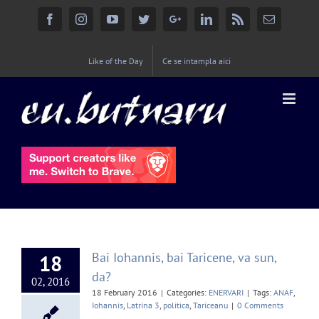
Facebook
Instagram
YouTube
Twitter
Google+
Linkedin
Rss
Email
Like of the Day
Ce se intampla aici
Bai Iohannis, bai Taricene, va sun,
18
da?
02, 2016
18 February 2016
|
Categories:
ENERVARI
|
Tags:
ANAF
,
Iohannis
,
Latrina 3
,
politica
,
Tariceanu
|
0 Comments