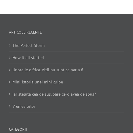
ARTICOLE RECENTE
The Perfect Storm
How it all started
Unora le e frica. Altii nu sunt ce par a fi.
Mini-istoria unei mini-gripe
Iar steluta cea de sus, oare ce-o avea de spus?
Vremea oilor
CATEGORII