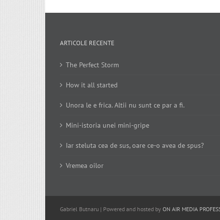
ARTICOLE RECENTE
The Perfect Storm
How it all started
Unora le e frica. Altii nu sunt ce par a fi.
Mini-istoria unei mini-gripe
Iar steluta cea de sus, oare ce-o avea de spus?
Vremea oilor
Gabriel Butnaru | Powered and hosted by
ON AIR MEDIA PROFES