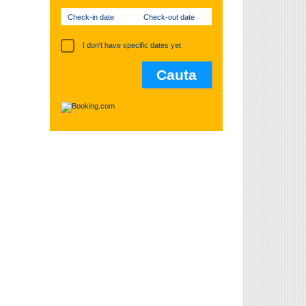
Check-in date
Check-out date
I don't have specific dates yet