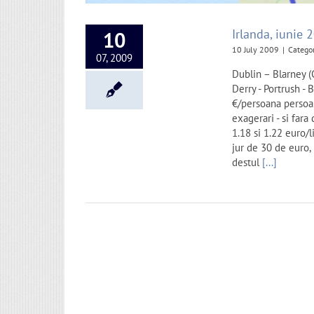
Irlanda, iunie
10
10 July 2009
|
Catego
07, 2009
Dublin – Blarney (
Derry - Portrush - 
€/persoana persoan
exagerari - si fara
1.18 si 1.22 euro/
jur de 30 de euro, 
destul
[...]