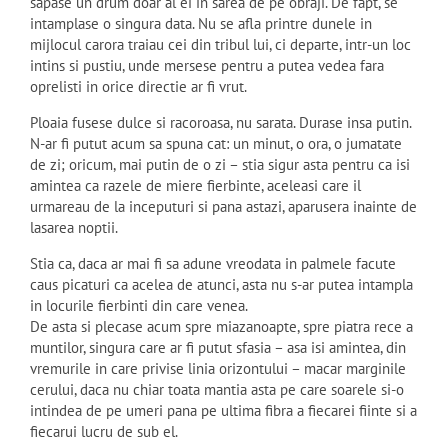
sapase un drum doar al ei in sarea de pe obraji. De fapt, se
intamplase o singura data. Nu se afla printre dunele in
mijlocul carora traiau cei din tribul lui, ci departe, intr-un loc
intins si pustiu, unde mersese pentru a putea vedea fara
oprelisti in orice directie ar fi vrut.
Ploaia fusese dulce si racoroasa, nu sarata. Durase insa putin.
N-ar fi putut acum sa spuna cat: un minut, o ora, o jumatate
de zi; oricum, mai putin de o zi – stia sigur asta pentru ca isi
amintea ca razele de miere fierbinte, aceleasi care il
urmareau de la inceputuri si pana astazi, aparusera inainte de
lasarea noptii.
Stia ca, daca ar mai fi sa adune vreodata in palmele facute
caus picaturi ca acelea de atunci, asta nu s-ar putea intampla
in locurile fierbinti din care venea.
De asta si plecase acum spre miazanoapte, spre piatra rece a
muntilor, singura care ar fi putut sfasia – asa isi amintea, din
vremurile in care privise linia orizontului – macar marginile
cerului, daca nu chiar toata mantia asta pe care soarele si-o
intindea de pe umeri pana pe ultima fibra a fiecarei fiinte si a
fiecarui lucru de sub el.