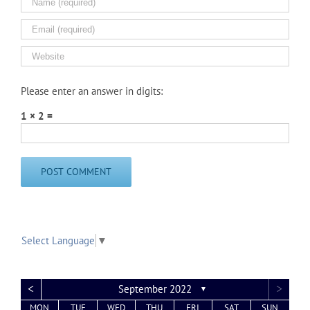
Please enter an answer in digits:
1 × 2 =
Select Language
▼
<
>
September 2022
▼
MON
TUE
WED
THU
FRI
SAT
SUN