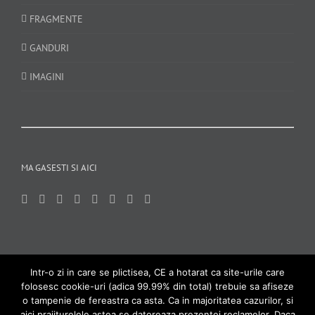
FRAGMENTE
GANDURI
IMAGINI
MA GASESTI SI AICI
Intr-o zi in care se plictisea, CE a hotarat ca site-urile care
folosesc cookie-uri (adica 99.99% din total) trebuie sa afiseze
Gabriel Butnaru | Powered and hosted by
ON AIR MEDIA PROFESSIONALS
o tampenie de fereastra ca asta. Ca in majoritatea cazurilor, si
aici prajiturelele astea se datoreaza prezentei reclamelor. Daca