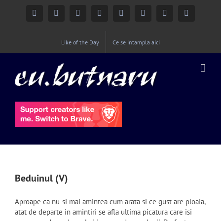
Facebook
Instagram
YouTube
Twitter
Google+
Linkedin
Rss
Email
Like of the Day
Ce se intampla aici
Beduinul (V)
Aproape ca nu-si mai amintea cum arata si ce gust are ploaia,
atat de departe in amintiri se afla ultima picatura care isi