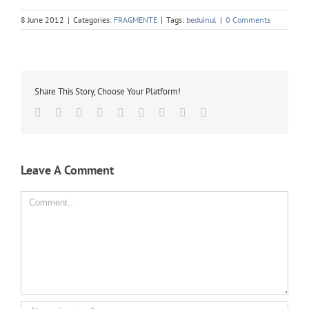
8 June 2012
|
Categories:
FRAGMENTE
|
Tags:
beduinul
|
0 Comments
Share This Story, Choose Your Platform!
Facebook
Twitter
Linkedin
Reddit
Tumblr
Google+
Pinterest
Vk
Email
Leave A Comment
Comment