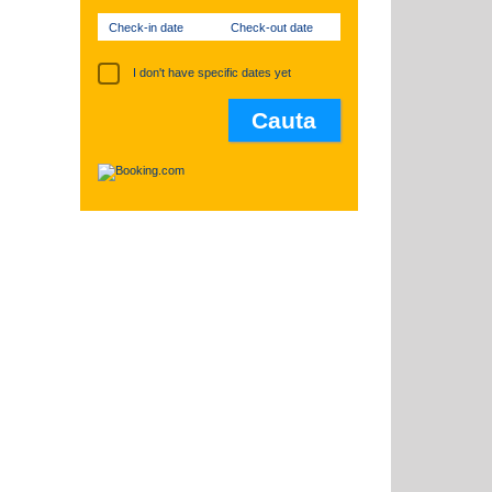
Check-in date
Check-out date
I don't have specific dates yet