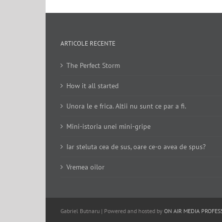
ARTICOLE RECENTE
The Perfect Storm
How it all started
Unora le e frica. Altii nu sunt ce par a fi.
Mini-istoria unei mini-gripe
Iar steluta cea de sus, oare ce-o avea de spus?
Vremea oilor
Gabriel Butnaru | Powered and hosted by
ON AIR MEDIA PROFES