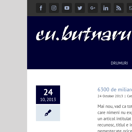
Facebook
Instagram
YouTube
Twitter
Google+
Linkedin
Rss
DRUMURI
6300 de miliar
24
24 October 2013
|
Cat
10, 2013
Mai nou, vad ca tot
care nimeni nu expl
un articol intitula
recunosc, titlul e 
nemestecate orice p