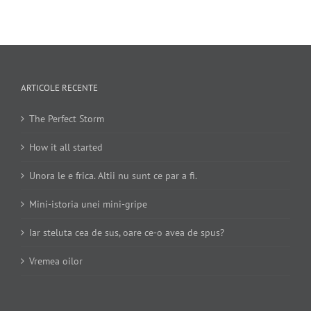
ARTICOLE RECENTE
The Perfect Storm
How it all started
Unora le e frica. Altii nu sunt ce par a fi.
Mini-istoria unei mini-gripe
Iar steluta cea de sus, oare ce-o avea de spus?
Vremea oilor