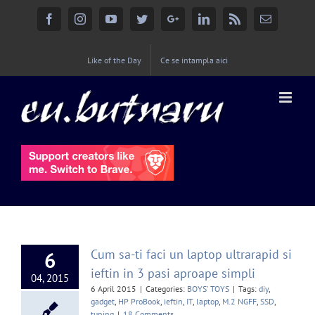
Facebook
Instagram
YouTube
Twitter
Google+
Linkedin
Rss
Email
Like of the Day
Ce se intampla aici
Cum sa-ti faci un laptop ultrarapid si
6
ieftin in 3 pasi aproape simpli
04, 2015
6 April 2015
|
Categories:
BOYS' TOYS
|
Tags:
diy
,
gadget
,
HP ProBook
,
ieftin
,
IT
,
laptop
,
M.2 NGFF
,
SSD
,
tuning
|
18 Comments