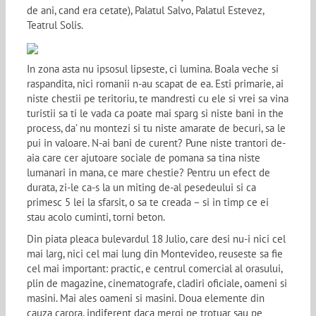
de ani, cand era cetate), Palatul Salvo, Palatul Estevez,
Teatrul Solis.
In zona asta nu ipsosul lipseste, ci lumina. Boala veche si
raspandita, nici romanii n-au scapat de ea. Esti primarie, ai
niste chestii pe teritoriu, te mandresti cu ele si vrei sa vina
turistii sa ti le vada ca poate mai sparg si niste bani in the
process, da’ nu montezi si tu niste amarate de becuri, sa le
pui in valoare. N-ai bani de curent? Pune niste trantori de-
aia care cer ajutoare sociale de pomana sa tina niste
lumanari in mana, ce mare chestie? Pentru un efect de
durata, zi-le ca-s la un miting de-al pesedeului si ca
primesc 5 lei la sfarsit, o sa te creada – si in timp ce ei
stau acolo cuminti, torni beton.
Din piata pleaca bulevardul 18 Julio, care desi nu-i nici cel
mai larg, nici cel mai lung din Montevideo, reuseste sa fie
cel mai important: practic, e centrul comercial al orasului,
plin de magazine, cinematografe, cladiri oficiale, oameni si
masini. Mai ales oameni si masini. Doua elemente din
cauza carora, indiferent daca mergi pe trotuar sau pe