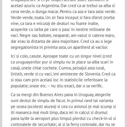
acelasi azuriu ca Argentina. Dar cred ca ar trebui sa aiba si
ceva verde, o dunga macar. Pentru ca asa e tara asta: verde.
Verde-verde, toata. Un sir fara inceput si fara sfarsit (vorba
vine, ca tara e micuta) de dealuri nu foarte inalte,
acoperite cu iarba pe care o pasc in nestire milioane de
vaci. Negre sau baltate, neaparat; am vazut si cateva maro,
dar erau la distanta de alea majoritare. Cred ca au o lege
segregationista in privinta asta, un apartheid al vacilor.
Ici si colo, casute. Aproape toate cu un singur nivel (cred
ca uruguayenilor pur si simplu nu le place sa aiba scari in
casa), unele chiar cochete. Cumva, peisajul asta rural,
linistit, verde si cu vaci, imi aminteste de Slovenia. Cred ca
si stau cam prin acelasi loc in statisticile referitoare la
populatie, orase etc. – nu stiu exact, dar o sa verific.
Ca sa mergi din Buenos Aires pana in Uruguay, alegerile
sunt destul de simplu de facut. In primul rand tai varianta
pe sosea (ocolesti aiurea) si cea cu avionul (e mai scump si
iti mananca mai mult timp, daca iei in calcul si drumul
pana la/de la aeroport plus timpul pierdut cu check-in-ul si
controalele de securitate; ai si la ferry controale, dar nu se