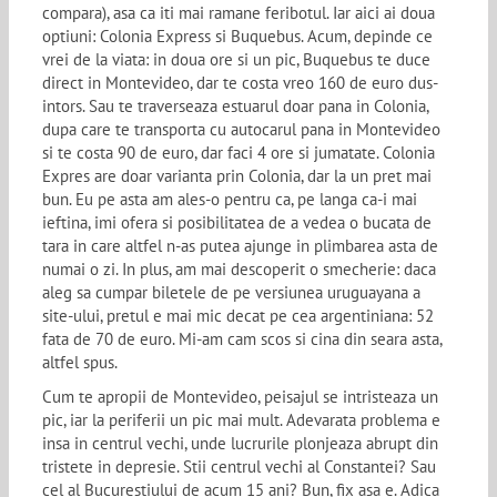
compara), asa ca iti mai ramane feribotul. Iar aici ai doua
optiuni: Colonia Express si Buquebus. Acum, depinde ce
vrei de la viata: in doua ore si un pic, Buquebus te duce
direct in Montevideo, dar te costa vreo 160 de euro dus-
intors. Sau te traverseaza estuarul doar pana in Colonia,
dupa care te transporta cu autocarul pana in Montevideo
si te costa 90 de euro, dar faci 4 ore si jumatate. Colonia
Expres are doar varianta prin Colonia, dar la un pret mai
bun. Eu pe asta am ales-o pentru ca, pe langa ca-i mai
ieftina, imi ofera si posibilitatea de a vedea o bucata de
tara in care altfel n-as putea ajunge in plimbarea asta de
numai o zi. In plus, am mai descoperit o smecherie: daca
aleg sa cumpar biletele de pe versiunea uruguayana a
site-ului, pretul e mai mic decat pe cea argentiniana: 52
fata de 70 de euro. Mi-am cam scos si cina din seara asta,
altfel spus.
Cum te apropii de Montevideo, peisajul se intristeaza un
pic, iar la periferii un pic mai mult. Adevarata problema e
insa in centrul vechi, unde lucrurile plonjeaza abrupt din
tristete in depresie. Stii centrul vechi al Constantei? Sau
cel al Bucurestiului de acum 15 ani? Bun, fix asa e. Adica