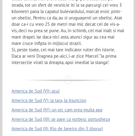
strada, tot un sfert de vesnicie iti ia sa parcurgi cei vreo 3
kilometri pana la capatul bulevardului, marcat eroic pintr-
un obelisc. Pentru ca da, au si uruguayenii un obelisc. Atat
doar ca-i cu vreo 25 de metri mai mic decat cel de vis-a-
vis, deci nu prea se pune. Au, in schimb, cel mai inalt si mai
mare drapel. Iar daca nici asta, atunci sigur au cea mai
mare cruce infipta in mijlocul strazii.
Si, peste toate, cel mai tare indicator rutier din istorie.
Daca ar veni Dragnea pe-aici, i-ar zice Marcel “la prima
intersectie virati la dreapta, apoi imediat la stanga”.
America de Sud (VI): azul
America de Sud (V): la tara, la Asuncion
America de Sud (IV): un pic cam prea multa apa
America de Sud (III): se pare ca vorbesc portugheza
America de Sud (II): Rio de Janeiro din 3 zboruri