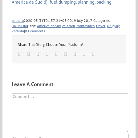
America de Sud (I): fuel dumping, planning, packing
butnaru
2020-03-31T01:37:21+03:00
19 July 2017
|
Categories:
DRUMURI
|
Tags:
America de Sud
,
calatorii
,
Montevideo
,
travel
,
Uruguay
,
vacanta
|
0 Comments
Share This Story, Choose Your Platform!
Facebook
Twitter
Linkedin
Reddit
Tumblr
Google+
Pinterest
Vk
Email
Leave A Comment
Comment