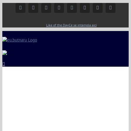
Facebook
Instagram
YouTube
Twitter
Google+
Linkedin
Rss
Email
Like of the Day
Ce se intampla aici
View
Larger
Image