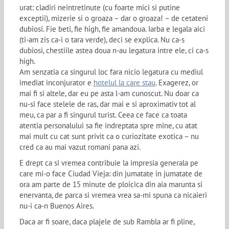
urat: cladiri neintretinute (cu foarte mici si putine
exceptii), mizerie si o groaza – dar o groaza! – de cetateni
dubiosi. Fie beti, fie high, fie amandoua. Iarba e legala aici
(ti-am zis ca-i o tara verde), deci se explica. Nu ca-s
dubiosi, chestiile astea doua n-au legatura intre ele, ci ca-s
high.
Am senzatia ca singurul loc fara nicio legatura cu mediul
imediat inconjurator e
hotelul la care stau
. Exagerez, or
mai fi si altele, dar eu pe asta l-am cunoscut. Nu doar ca
nu-si face stelele de ras, dar mai e si aproximativ tot al
meu, ca par a fi singurul turist. Ceea ce face ca toata
atentia personalului sa fie indreptata spre mine, cu atat
mai mult cu cat sunt privit ca o curiozitate exotica – nu
cred ca au mai vazut romani pana azi.
E drept ca si vremea contribuie la impresia generala pe
care mi-o face Ciudad Vieja: din jumatate in jumatate de
ora am parte de 15 minute de ploicica din aia marunta si
enervanta, de parca si vremea vrea sa-mi spuna ca nicaieri
nu-i ca-n Buenos Aires.
Daca ar fi soare, daca plajele de sub Rambla ar fi pline,