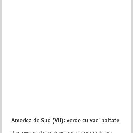
America de Sud (VII): verde cu vaci baltate
Uruguayul are si el pe drapel acelasi soare zambaret si