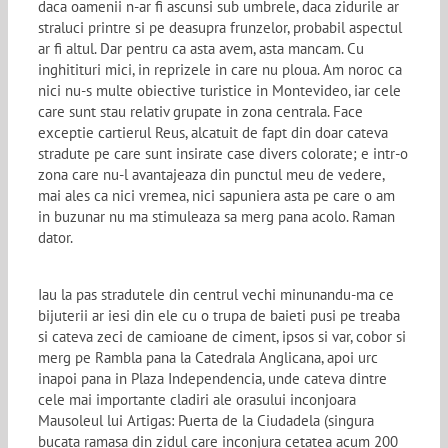
daca oamenii n-ar fi ascunsi sub umbrele, daca zidurile ar
straluci printre si pe deasupra frunzelor, probabil aspectul
ar fi altul. Dar pentru ca asta avem, asta mancam. Cu
inghitituri mici, in reprizele in care nu ploua. Am noroc ca
nici nu-s multe obiective turistice in Montevideo, iar cele
care sunt stau relativ grupate in zona centrala. Face
exceptie cartierul Reus, alcatuit de fapt din doar cateva
stradute pe care sunt insirate case divers colorate; e intr-o
zona care nu-l avantajeaza din punctul meu de vedere,
mai ales ca nici vremea, nici sapuniera asta pe care o am
in buzunar nu ma stimuleaza sa merg pana acolo. Raman
dator.
Iau la pas stradutele din centrul vechi minunandu-ma ce
bijuterii ar iesi din ele cu o trupa de baieti pusi pe treaba
si cateva zeci de camioane de ciment, ipsos si var, cobor si
merg pe Rambla pana la Catedrala Anglicana, apoi urc
inapoi pana in Plaza Independencia, unde cateva dintre
cele mai importante cladiri ale orasului inconjoara
Mausoleul lui Artigas: Puerta de la Ciudadela (singura
bucata ramasa din zidul care inconjura cetatea acum 200