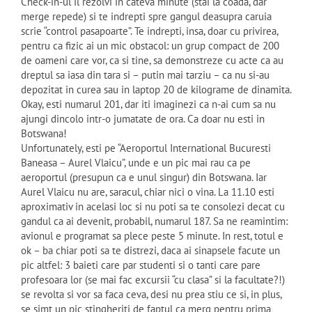
Check-in-ul il rezolvi in cateva minute (stai la coada, dar
merge repede) si te indrepti spre gangul deasupra caruia
scrie “control pasapoarte”. Te indrepti, insa, doar cu privirea,
pentru ca fizic ai un mic obstacol: un grup compact de 200
de oameni care vor, ca si tine, sa demonstreze cu acte ca au
dreptul sa iasa din tara si – putin mai tarziu – ca nu si-au
depozitat in curea sau in laptop 20 de kilograme de dinamita.
Okay, esti numarul 201, dar iti imaginezi ca n-ai cum sa nu
ajungi dincolo intr-o jumatate de ora. Ca doar nu esti in
Botswana!
Unfortunately, esti pe “Aeroportul International Bucuresti
Baneasa – Aurel Vlaicu”, unde e un pic mai rau ca pe
aeroportul (presupun ca e unul singur) din Botswana. Iar
Aurel Vlaicu nu are, saracul, chiar nici o vina. La 11.10 esti
aproximativ in acelasi loc si nu poti sa te consolezi decat cu
gandul ca ai devenit, probabil, numarul 187. Sa ne reamintim:
avionul e programat sa plece peste 5 minute. In rest, totul e
ok – ba chiar poti sa te distrezi, daca ai sinapsele facute un
pic altfel: 3 baieti care par studenti si o tanti care pare
profesoara lor (se mai fac excursii “cu clasa” si la facultate?!)
se revolta si vor sa faca ceva, desi nu prea stiu ce si, in plus,
se simt un pic stingheriti de faptul ca merg pentru prima