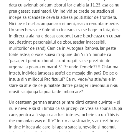
data cu avionul; oricum, zborul lor e abia la 11.25, asa ca nu
prea gasesc sustinatori. Un individ se crede pe stadion si
incepe sa scandeze ceva la adresa politistilor de frontiera.
Nici pe el nu-l acompaniaza nimeni, asa ca renunta repede.
Un smecheras de Colentina incearca sa se bage in fata, desi
in directia aia nu e decat cordonul care blocheaza un culoar
(cel destinat personalului de zbor, asadar inaccesibil
muritorilor de rand). Cam ca in Autogara Rahova. Iar peste
toate astea, o voce suava iti spune din 5 in 5 minute ca
“pasagerii pentru zborul… sunt rugati sa se prezinte de
urgenta la poarta numarul 3”. Pe unde, femeie??!! Chiar ma
intreb, individa lanseaza astfel de mesaje din pat? De pe o
insula din mijlocul Pacificului? Ea nu vede/nu stie/nu e in
stare sa afle de ce jumatate dintre pasagerii avionului n-au
reusit sa ajunga la poarta de imbarcare?
Un cetatean german arunca printre dinti cateva cuvinte – si
nu e nevoie sa stii limba ca sa pricepi ce vrea sa spuna. Dupa
care, pentru a fi sigur ca a fost inteles, incheie cu un “this is
the romanian way of life”. Intr-o alta situatie, s-ar trezi brusc
in tine Mircea ala care isi apara saracia, nevoile si neamul