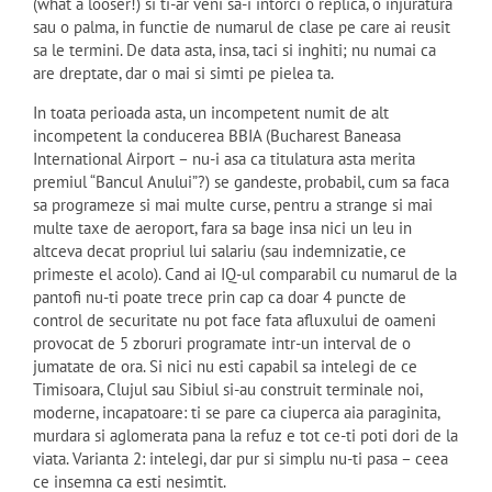
(what a looser!) si ti-ar veni sa-i intorci o replica, o injuratura
sau o palma, in functie de numarul de clase pe care ai reusit
sa le termini. De data asta, insa, taci si inghiti; nu numai ca
are dreptate, dar o mai si simti pe pielea ta.
In toata perioada asta, un incompetent numit de alt
incompetent la conducerea BBIA (Bucharest Baneasa
International Airport – nu-i asa ca titulatura asta merita
premiul “Bancul Anului”?) se gandeste, probabil, cum sa faca
sa programeze si mai multe curse, pentru a strange si mai
multe taxe de aeroport, fara sa bage insa nici un leu in
altceva decat propriul lui salariu (sau indemnizatie, ce
primeste el acolo). Cand ai IQ-ul comparabil cu numarul de la
pantofi nu-ti poate trece prin cap ca doar 4 puncte de
control de securitate nu pot face fata afluxului de oameni
provocat de 5 zboruri programate intr-un interval de o
jumatate de ora. Si nici nu esti capabil sa intelegi de ce
Timisoara, Clujul sau Sibiul si-au construit terminale noi,
moderne, incapatoare: ti se pare ca ciuperca aia paraginita,
murdara si aglomerata pana la refuz e tot ce-ti poti dori de la
viata. Varianta 2: intelegi, dar pur si simplu nu-ti pasa – ceea
ce insemna ca esti nesimtit.