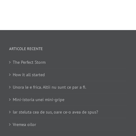
ARTICOLE RECENTE
The Perfect Storm
How it all started
Unora le e frica. Altii nu sunt ce par a fi.
Mini-istoria unei mini-gripe
Iar steluta cea de sus, oare ce-o avea de spus?
Vremea oilor