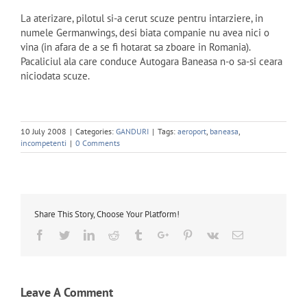
La aterizare, pilotul si-a cerut scuze pentru intarziere, in
numele Germanwings, desi biata companie nu avea nici o
vina (in afara de a se fi hotarat sa zboare in Romania).
Pacaliciul ala care conduce Autogara Baneasa n-o sa-si ceara
niciodata scuze.
10 July 2008
|
Categories:
GANDURI
|
Tags:
aeroport
,
baneasa
,
incompetenti
|
0 Comments
Share This Story, Choose Your Platform!
Facebook
Twitter
Linkedin
Reddit
Tumblr
Google+
Pinterest
Vk
Email
Leave A Comment