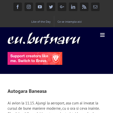
Facebook
Instagram
YouTube
Twitter
Google+
Linkedin
Rss
Email
Like of the Day
Ce se intampla aici
Autogara Baneasa
Ai avion la 11.15. Ajungi la aeroport, asa cum ai invatat la
cursul de bune maniere moderne, cu o ora si ceva inainte.