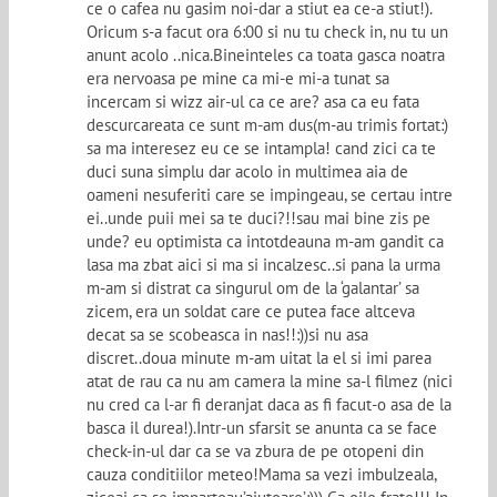
ce o cafea nu gasim noi-dar a stiut ea ce-a stiut!).
Oricum s-a facut ora 6:00 si nu tu check in, nu tu un
anunt acolo ..nica.Bineinteles ca toata gasca noatra
era nervoasa pe mine ca mi-e mi-a tunat sa
incercam si wizz air-ul ca ce are? asa ca eu fata
descurcareata ce sunt m-am dus(m-au trimis fortat:)
sa ma interesez eu ce se intampla! cand zici ca te
duci suna simplu dar acolo in multimea aia de
oameni nesuferiti care se impingeau, se certau intre
ei..unde puii mei sa te duci?!!sau mai bine zis pe
unde? eu optimista ca intotdeauna m-am gandit ca
lasa ma zbat aici si ma si incalzesc..si pana la urma
m-am si distrat ca singurul om de la ‘galantar’ sa
zicem, era un soldat care ce putea face altceva
decat sa se scobeasca in nas!!:))si nu asa
discret..doua minute m-am uitat la el si imi parea
atat de rau ca nu am camera la mine sa-l filmez (nici
nu cred ca l-ar fi deranjat daca as fi facut-o asa de la
basca il durea!).Intr-un sfarsit se anunta ca se face
check-in-ul dar ca se va zbura de pe otopeni din
cauza conditiilor meteo!Mama sa vezi imbulzeala,