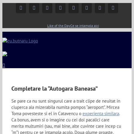
Facebook
Instagram
YouTube
Twitter
Google+
Linkedin
Rss
Email
Like of the Day
Ce se intampla aici
Completare la “Autogara Baneasa”
Se pare ca nu sunt singurul care a trait clipe de neuitat in
ciuperca aia mizerabila numita pompos “aeroport”. Mircea
Toma povesteste si el in Catavencu o
experienta similara
.
Ca bonus, avem si o imagine cu cei doi pacalici care
merita multumiri (sau, mai bine, alte cuvinte care incep cu
“m”) pentru ce se intampla acolo. Doua glume proaste.