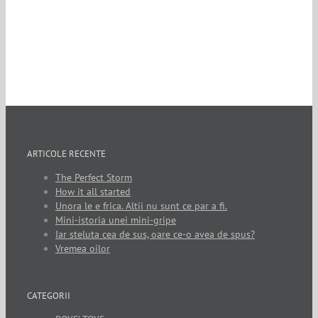
ARTICOLE RECENTE
The Perfect Storm
How it all started
Unora le e frica. Altii nu sunt ce par a fi.
Mini-istoria unei mini-gripe
Iar steluta cea de sus, oare ce-o avea de spus?
Vremea oilor
CATEGORII