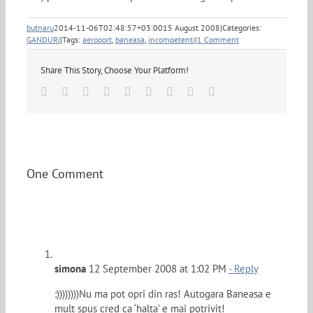
butnaru
2014-11-06T02:48:57+03:00
15 August 2008
|
Categories:
GANDURI
|
Tags:
aeroport
,
baneasa
,
incompetenti
|
1 Comment
Share This Story, Choose Your Platform!
Facebook
Twitter
Linkedin
Reddit
Tumblr
Google+
Pinterest
Vk
Email
One Comment
simona
12 September 2008 at 1:02 PM
- Reply
:))))))))Nu ma pot opri din ras! Autogara Baneasa e
mult spus cred ca ‘halta’ e mai potrivit!