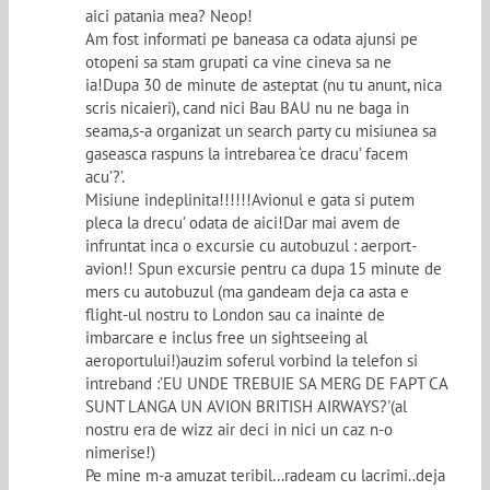
aici patania mea? Neop!
Am fost informati pe baneasa ca odata ajunsi pe
otopeni sa stam grupati ca vine cineva sa ne
ia!Dupa 30 de minute de asteptat (nu tu anunt, nica
scris nicaieri), cand nici Bau BAU nu ne baga in
seama,s-a organizat un search party cu misiunea sa
gaseasca raspuns la intrebarea ‘ce dracu’ facem
acu’?’.
Misiune indeplinita!!!!!!Avionul e gata si putem
pleca la drecu’ odata de aici!Dar mai avem de
infruntat inca o excursie cu autobuzul : aerport-
avion!! Spun excursie pentru ca dupa 15 minute de
mers cu autobuzul (ma gandeam deja ca asta e
flight-ul nostru to London sau ca inainte de
imbarcare e inclus free un sightseeing al
aeroportului!)auzim soferul vorbind la telefon si
intreband :’EU UNDE TREBUIE SA MERG DE FAPT CA
SUNT LANGA UN AVION BRITISH AIRWAYS?'(al
nostru era de wizz air deci in nici un caz n-o
nimerise!)
Pe mine m-a amuzat teribil…radeam cu lacrimi..deja