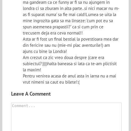
ma gandeam ca ce funny ar fi sa nu ajungem in
londra ci sa zburam in alta parte..si nici macar nu m-
as fi suparat numa’ sa fie mai cald!Lumea se uita la
mine ingrozita gata sa ma linseze: ‘cum pot eu sa
spun asemenea prapastii?’ ca si cum prin ce
trecusem deja era ceva normal!!
Asta ar fi fost un final bestial la povestioara mea dar
din fericire sau nu (mie-mi plac aventurile!) am
ajuns cu bine la Londra!
Am crezut ca zic vreo doua despre (care era
subiectul?:))))halta baneasa si iata ca te-am plictisit
la maxim!
Pentru venirea acasa de anul asta in iarna nu a mai
vrut nimeni sa caut eu bilete!:(
Leave A Comment
Comment