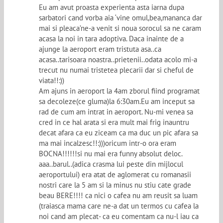
Eu am avut proasta experienta asta iarna dupa
sarbatori cand vorba aia ‘vine omul,bea,mananca dar
mai si pleaca’ne-a venit si noua sorocul sa ne caram
acasa la noi in tara adoptiva. Daca inainte de a
ajunge la aeroport eram tristuta asa..ca
acasa..tarisoara noastra..prietenii..odata acolo mi-a
trecut nu numai tristetea plecarii dar si cheful de
viata!!:))
Am ajuns in aeroport la 4am zborul fiind programat
sa decoleze(ce gluma)la 6:30am.Eu am inceput sa
rad de cum am intrat in aeroport. Nu-mi venea sa
cred in ce hal arata si era mult mai frig inauntru
decat afara ca eu ziceam ca ma duc un pic afara sa
ma mai incalzesc!!:)))oricum intr-o ora eram
BOCNA!!!!!!si nu mai era funny absolut deloc.
aaa..barul..(adica crasma lui peste din mijlocul
aeroportului) era atat de aglomerat cu romanasii
nostri care la 5 am si la minus nu stiu cate grade
beau BERE!!!! ca nici o cafea nu am reusit sa luam
(traiasca mama care ne-a dat un termos cu cafea la
noi cand am plecat- ca eu comentam ca nu-l iau ca