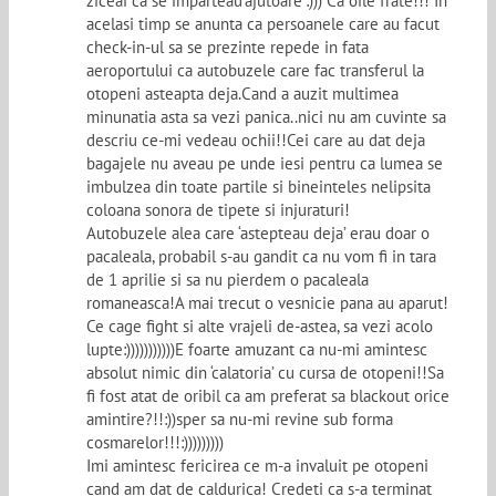
ziceai ca se imparteau’ajutoare’:))) Ca oile frate!!! In
acelasi timp se anunta ca persoanele care au facut
check-in-ul sa se prezinte repede in fata
aeroportului ca autobuzele care fac transferul la
otopeni asteapta deja.Cand a auzit multimea
minunatia asta sa vezi panica..nici nu am cuvinte sa
descriu ce-mi vedeau ochii!!Cei care au dat deja
bagajele nu aveau pe unde iesi pentru ca lumea se
imbulzea din toate partile si bineinteles nelipsita
coloana sonora de tipete si injuraturi!
Autobuzele alea care ‘astepteau deja’ erau doar o
pacaleala, probabil s-au gandit ca nu vom fi in tara
de 1 aprilie si sa nu pierdem o pacaleala
romaneasca!A mai trecut o vesnicie pana au aparut!
Ce cage fight si alte vrajeli de-astea, sa vezi acolo
lupte:)))))))))))E foarte amuzant ca nu-mi amintesc
absolut nimic din ‘calatoria’ cu cursa de otopeni!!Sa
fi fost atat de oribil ca am preferat sa blackout orice
amintire?!!:))sper sa nu-mi revine sub forma
cosmarelor!!!:)))))))))
Imi amintesc fericirea ce m-a invaluit pe otopeni
cand am dat de caldurica! Credeti ca s-a terminat