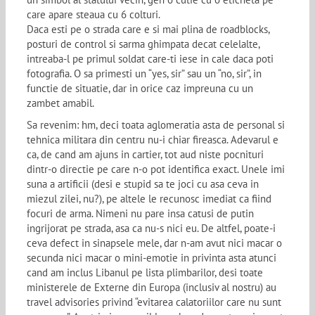
care apare steaua cu 6 colturi.
Daca esti pe o strada care e si mai plina de roadblocks,
posturi de control si sarma ghimpata decat celelalte,
intreaba-l pe primul soldat care-ti iese in cale daca poti
fotografia. O sa primesti un “yes, sir” sau un “no, sir”, in
functie de situatie, dar in orice caz impreuna cu un
zambet amabil.
Sa revenim: hm, deci toata aglomeratia asta de personal si
tehnica militara din centru nu-i chiar fireasca. Adevarul e
ca, de cand am ajuns in cartier, tot aud niste pocnituri
dintr-o directie pe care n-o pot identifica exact. Unele imi
suna a artificii (desi e stupid sa te joci cu asa ceva in
miezul zilei, nu?), pe altele le recunosc imediat ca fiind
focuri de arma. Nimeni nu pare insa catusi de putin
ingrijorat pe strada, asa ca nu-s nici eu. De altfel, poate-i
ceva defect in sinapsele mele, dar n-am avut nici macar o
secunda nici macar o mini-emotie in privinta asta atunci
cand am inclus Libanul pe lista plimbarilor, desi toate
ministerele de Externe din Europa (inclusiv al nostru) au
travel advisories privind “evitarea calatoriilor care nu sunt