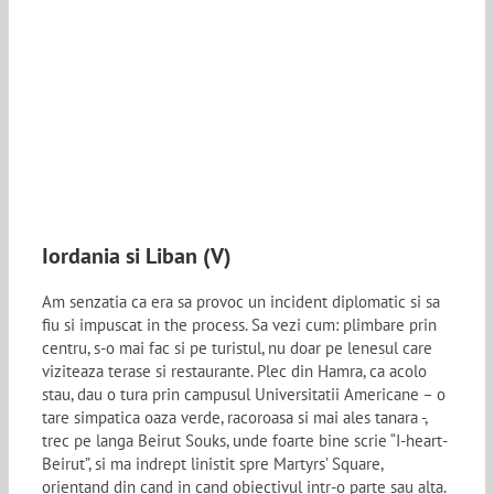
Iordania si Liban (V)
Am senzatia ca era sa provoc un incident diplomatic si sa
fiu si impuscat in the process. Sa vezi cum: plimbare prin
centru, s-o mai fac si pe turistul, nu doar pe lenesul care
viziteaza terase si restaurante. Plec din Hamra, ca acolo
stau, dau o tura prin campusul Universitatii Americane – o
tare simpatica oaza verde, racoroasa si mai ales tanara -,
trec pe langa Beirut Souks, unde foarte bine scrie “I-heart-
Beirut”, si ma indrept linistit spre Martyrs’ Square,
orientand din cand in cand obiectivul intr-o parte sau alta.