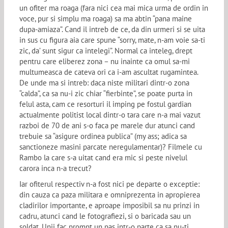
un ofiter ma roaga (fara nici cea mai mica urma de ordin in
voce, pur si simplu ma roaga) sa ma abtin “pana maine
dupa-amiaza”. Cand il intreb de ce, da din urmeri si se uita
in sus cu figura aia care spune “sorry, mate, n-am voie sa-ti
zic, da’ sunt sigur ca intelegi”. Normal ca inteleg, drept
pentru care eliberez zona – nu inainte ca omul sa-mi
multumeasca de cateva ori ca i-am ascultat rugamintea.
De unde ma si intreb: daca niste militari dintr-o zona
“calda”, ca sa nu-i zic chiar “fierbinte”, se poate purta in
felul asta, cam ce resorturi il imping pe fostul gardian
actualmente politist local dintr-o tara care n-a mai vazut
razboi de 70 de ani s-o faca pe marele dur atunci cand
trebuie sa “asigure ordinea publica” (my ass; adica sa
sanctioneze masini parcate neregulamentar)? Filmele cu
Rambo la care s-a uitat cand era mic si peste nivelul
carora inca n-a trecut?
Iar ofiterul respectiv n-a fost nici pe departe o exceptie:
din cauza ca paza militara e omniprezenta in apropierea
cladirilor importante, e aproape imposibil sa nu prinzi in
cadru, atunci cand le fotografiezi, si o baricada sau un
soldat. Unii fac prompt un pas intr-o parte ca sa nu-ti