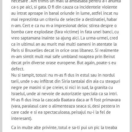
necesare”. Am trimis un mail la ambasada pentru a-i anunta
ca-s pe aici, si gata. O fi din cauza ca incidentele violente
au intrat aproape in banal oriunde in lume, astfel incat nu
mai reprezinta un criteriu de selectie a destinatiei, habar
n-am. Cert e ca nu m-a impresionat deloc stirea despre o
bomba care explodase (fara victime) in fata unei banci, cu
vreo saptamana inainte sa ajung aici. La urma-urmei, cred
ca in ultimul an au murit mai multi oameni in atentate la
Paris si Bruxelles decat in orice oras libanez. Si realmente
m-am simtit mult mai safe umbland noaptea prin Beirut
decat prin diverse orase europene. But again, poate-s eu
defect.
Nu si tampit, totusi: nu m-as fi dus in estul sau in nordul
tarii, unde s-au infiltrat din Siria tantalai din aia cu steaguri
negre pe masini si pe creier, si nici in sud, la granita cu
Israelul, unde ai nevoie de autorizatie speciala ca sa intri.
M-as fi dus insa la cascada Baatara daca ar fi fost primavara
(vara, paraiasul care o alimenteaza seaca si, desi pestera in
care cade e si ea spectaculoasa, peisajul nu-i la fel de
interesant).
Ca in multe alte privinte, totul e sa-ti pui un pic la treaba