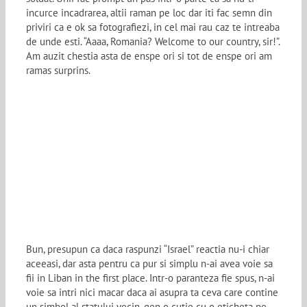
incurce incadrarea, altii raman pe loc dar iti fac semn din
priviri ca e ok sa fotografiezi, in cel mai rau caz te intreaba
de unde esti. “Aaaa, Romania? Welcome to our country, sir!”.
Am auzit chestia asta de enspe ori si tot de enspe ori am
ramas surprins.
Bun, presupun ca daca raspunzi “Israel” reactia nu-i chiar
aceeasi, dar asta pentru ca pur si simplu n-ai avea voie sa
fii in Liban in the first place. Intr-o paranteza fie spus, n-ai
voie sa intri nici macar daca ai asupra ta ceva care contine
un simbol al statului vecin, gen o cutie cu o eticheta pe