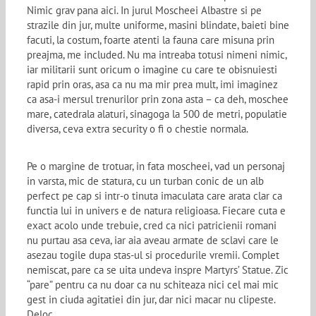
Nimic grav pana aici. In jurul Moscheei Albastre si pe
strazile din jur, multe uniforme, masini blindate, baieti bine
facuti, la costum, foarte atenti la fauna care misuna prin
preajma, me included. Nu ma intreaba totusi nimeni nimic,
iar militarii sunt oricum o imagine cu care te obisnuiesti
rapid prin oras, asa ca nu ma mir prea mult, imi imaginez
ca asa-i mersul trenurilor prin zona asta – ca deh, moschee
mare, catedrala alaturi, sinagoga la 500 de metri, populatie
diversa, ceva extra security o fi o chestie normala.
Pe o margine de trotuar, in fata moscheei, vad un personaj
in varsta, mic de statura, cu un turban conic de un alb
perfect pe cap si intr-o tinuta imaculata care arata clar ca
functia lui in univers e de natura religioasa. Fiecare cuta e
exact acolo unde trebuie, cred ca nici patricienii romani
nu purtau asa ceva, iar aia aveau armate de sclavi care le
asezau togile dupa stas-ul si procedurile vremii. Complet
nemiscat, pare ca se uita undeva inspre Martyrs’ Statue. Zic
“pare” pentru ca nu doar ca nu schiteaza nici cel mai mic
gest in ciuda agitatiei din jur, dar nici macar nu clipeste.
Deloc.