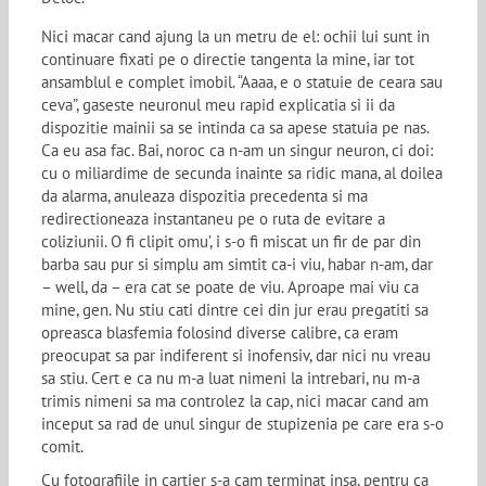
Nici macar cand ajung la un metru de el: ochii lui sunt in
continuare fixati pe o directie tangenta la mine, iar tot
ansamblul e complet imobil. “Aaaa, e o statuie de ceara sau
ceva”, gaseste neuronul meu rapid explicatia si ii da
dispozitie mainii sa se intinda ca sa apese statuia pe nas.
Ca eu asa fac. Bai, noroc ca n-am un singur neuron, ci doi:
cu o miliardime de secunda inainte sa ridic mana, al doilea
da alarma, anuleaza dispozitia precedenta si ma
redirectioneaza instantaneu pe o ruta de evitare a
coliziunii. O fi clipit omu’, i s-o fi miscat un fir de par din
barba sau pur si simplu am simtit ca-i viu, habar n-am, dar
– well, da – era cat se poate de viu. Aproape mai viu ca
mine, gen. Nu stiu cati dintre cei din jur erau pregatiti sa
opreasca blasfemia folosind diverse calibre, ca eram
preocupat sa par indiferent si inofensiv, dar nici nu vreau
sa stiu. Cert e ca nu m-a luat nimeni la intrebari, nu m-a
trimis nimeni sa ma controlez la cap, nici macar cand am
inceput sa rad de unul singur de stupizenia pe care era s-o
comit.
Cu fotografiile in cartier s-a cam terminat insa, pentru ca