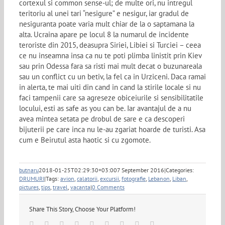
cortexul si common sense-ul; de multe ori, nu intregul
teritoriu al unei tari “nesigure” e nesigur, iar gradul de
nesiguranta poate varia mult chiar de la o saptamana la
alta. Ucraina apare pe locul 8 la numarul de incidente
teroriste din 2015, deasupra Siriei, Libiei si Turciei – ceea
ce nu inseamna insa ca nu te poti plimba linistit prin Kiev
sau prin Odessa fara sa risti mai mult decat o buzunareala
sau un conflict cu un betiv, la fel ca in Urziceni. Daca ramai
in alerta, te mai uiti din cand in cand la stirile locale si nu
faci tampenii care sa agreseze obiceiurile si sensibilitatile
locului, esti as safe as you can be. Iar avantajul de a nu
avea mintea setata pe drobul de sare e ca descoperi
bijuterii pe care inca nu le-au zgariat hoarde de turisti. Asa
cum e Beirutul asta haotic si cu zgomote.
butnaru
2018-01-25T02:29:30+03:00
7 September 2016
|
Categories:
DRUMURI
|
Tags:
avion
,
calatorii
,
excursii
,
fotografie
,
Lebanon
,
Liban
,
pictures
,
tips
,
travel
,
vacanta
|
0 Comments
Share This Story, Choose Your Platform!
Facebook
Twitter
Linkedin
Reddit
Tumblr
Google+
Pinterest
Vk
Email