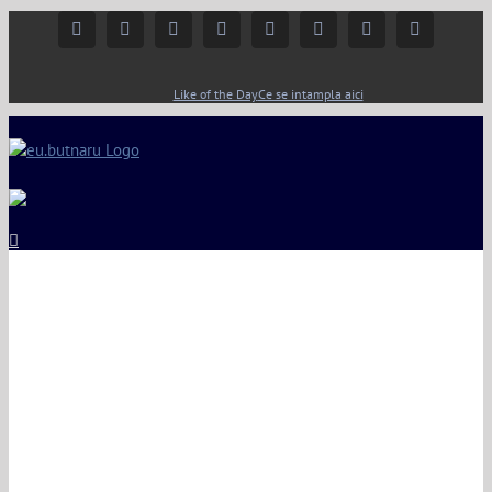
Facebook
Instagram
YouTube
Twitter
Google+
Linkedin
Rss
Email
Like of the Day
Ce se intampla aici
View
Larger
Image