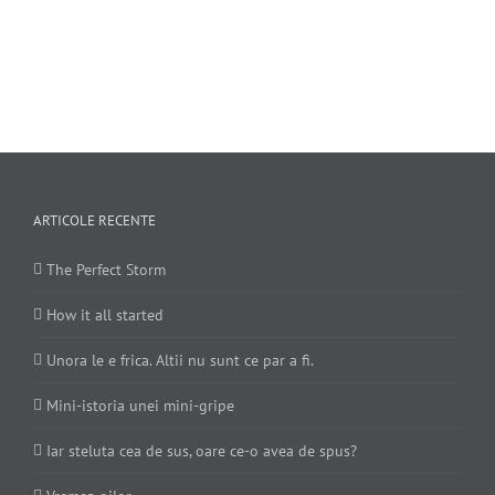
ARTICOLE RECENTE
The Perfect Storm
How it all started
Unora le e frica. Altii nu sunt ce par a fi.
Mini-istoria unei mini-gripe
Iar steluta cea de sus, oare ce-o avea de spus?