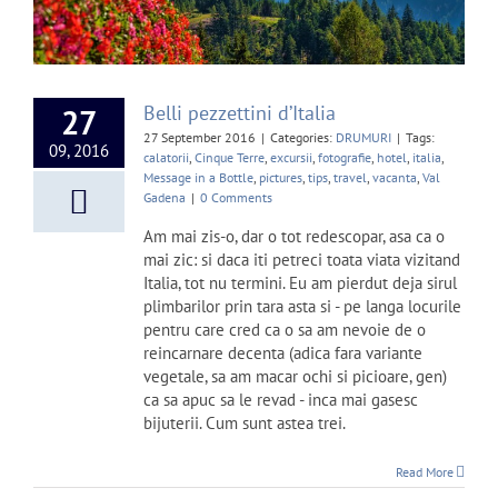
Belli pezzettini d’Italia
27
27 September 2016
|
Categories:
DRUMURI
|
Tags:
09, 2016
calatorii
,
Cinque Terre
,
excursii
,
fotografie
,
hotel
,
italia
,
Message in a Bottle
,
pictures
,
tips
,
travel
,
vacanta
,
Val
Gadena
|
0 Comments
Am mai zis-o, dar o tot redescopar, asa ca o
mai zic: si daca iti petreci toata viata vizitand
Italia, tot nu termini. Eu am pierdut deja sirul
plimbarilor prin tara asta si - pe langa locurile
pentru care cred ca o sa am nevoie de o
reincarnare decenta (adica fara variante
vegetale, sa am macar ochi si picioare, gen)
ca sa apuc sa le revad - inca mai gasesc
bijuterii. Cum sunt astea trei.
Read More