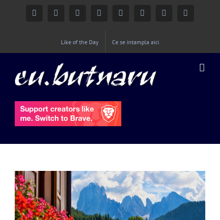
Facebook
Instagram
YouTube
Twitter
Google+
Linkedin
Rss
Email
Like of the Day
Ce se intampla aici