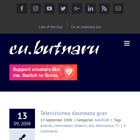
Facebook
Instagram
YouTube
Twitter
Google+
Linkedin
Rss
Email
Like of the Day
Ce se intampla aici
Televiziunea dauneaza grav
13
13 September 2008
|
Categories:
GANDURI
|
Tags:
09, 2008
analisti
,
comentatori
,
imbecili
,
stiri
,
televiziune
,
TV
|
4
Comments