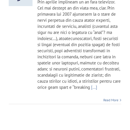
Prin aprilie implineam un an fara televizor.
Cel mai destept an din viata mea, clar. Prin
primavara lui 2007 ajunsesem la o stare de
nervi perpetua din cauza atator experti,
incruntati de serviciu, analisti (cuvantul asta
sigur nu are nici o legatura cu “anal”? ma
indoiesc…), atoatecunoscatori, fosti securisti
si lingai (eventual din pozitia spagat) de fosti
securisti, popi adventisti transformati in
inchizitori la comanda, nebuni care latra in
spatele unor laptopuri, maimute cu decolteu
adanc si neuroni putini, comentatori frustrati,
scandalagii cu legitimatie de ziarist; din
cauza stirilor cu idioti, a stiristilor pentru care
orice geam spart e “breaking
[...]
Read More