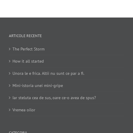
ARTICOLE RECENTE
The Perfect Storm
How it all started
Unora le e frica. Altii nu sunt ce par a fi.
Mini-istoria unei mini-gripe
Iar steluta cea de sus, oare ce-o avea de spus?
Vremea oilor
CATEGORII