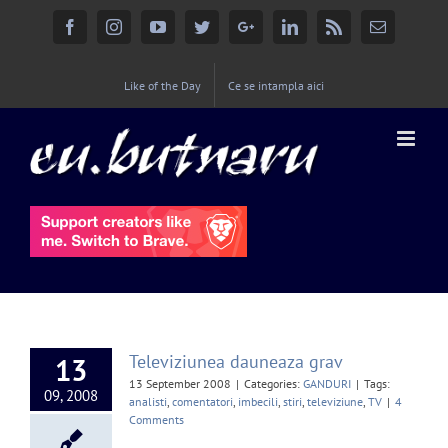
Facebook
Instagram
YouTube
Twitter
Google+
Linkedin
Rss
Email
Like of the Day
Ce se intampla aici
Televiziunea dauneaza grav
13
13 September 2008
|
Categories:
GANDURI
|
Tags:
09, 2008
analisti
,
comentatori
,
imbecili
,
stiri
,
televiziune
,
TV
|
4
Comments