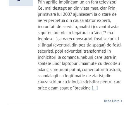
Prin aprilie implineam un an fara televizor.
Cel mai destept an din viata mea, clar. Prin
primavara lui 2007 ajunsesem la o stare de
nervi perpetua din cauza atator experti,
incruntati de serviciu, analisti (cuvantul asta
sigur nu are nici o legatura cu “anal”? ma
indoiesc…), atoatecunoscatori, fosti securisti
si lingai (eventual din pozitia spagat) de fosti
securisti, popi adventisti transformati in
inchizitori la comanda, nebuni care latra in
spatele unor laptopuri, maimute cu decolteu
adanc si neuroni putini, comentatori frustrati,
scandalagii cu legitimatie de ziarist; din
cauza stirilor cu idioti, a stiristilor pentru care
orice geam spart e “breaking
[...]
Read More