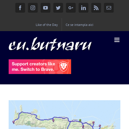
Facebook
Instagram
YouTube
Twitter
Google+
Linkedin
Rss
Email
Like of the Day
Ce se intampla aici