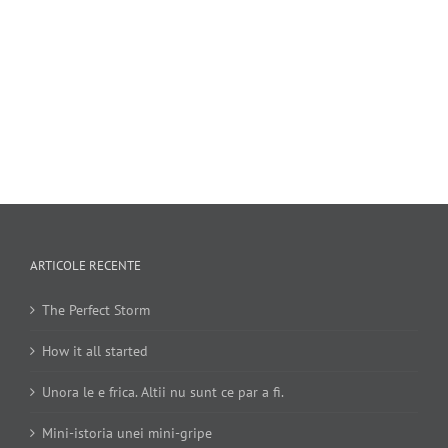
ARTICOLE RECENTE
The Perfect Storm
How it all started
Unora le e frica. Altii nu sunt ce par a fi.
Mini-istoria unei mini-gripe