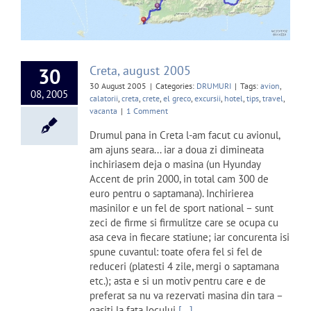
Creta, august 2005
30
30 August 2005
|
Categories:
DRUMURI
|
Tags:
avion
,
08, 2005
calatorii
,
creta
,
crete
,
el greco
,
excursii
,
hotel
,
tips
,
travel
,
vacanta
|
1 Comment
Drumul pana in Creta l-am facut cu avionul,
am ajuns seara... iar a doua zi dimineata
inchiriasem deja o masina (un Hyunday
Accent de prin 2000, in total cam 300 de
euro pentru o saptamana). Inchirierea
masinilor e un fel de sport national – sunt
zeci de firme si firmulitze care se ocupa cu
asa ceva in fiecare statiune; iar concurenta isi
spune cuvantul: toate ofera fel si fel de
reduceri (platesti 4 zile, mergi o saptamana
etc.); asta e si un motiv pentru care e de
preferat sa nu va rezervati masina din tara –
gasiti la fata locului
[...]