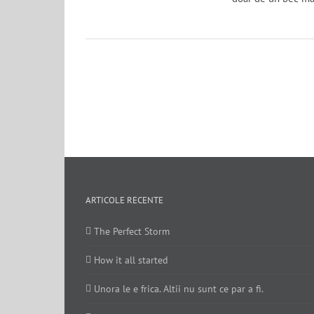
ARTICOLE RECENTE
The Perfect Storm
How it all started
Unora le e frica. Altii nu sunt ce par a fi.