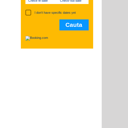
Check-in date
Check-out date
I don't have specific dates yet