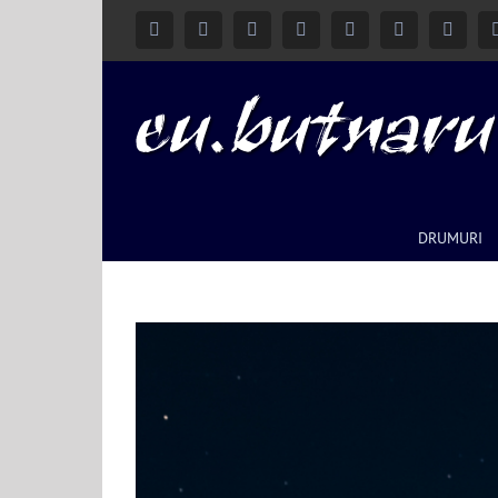
Facebook
Instagram
YouTube
Twitter
Google+
Linkedin
Rss
DRUMURI