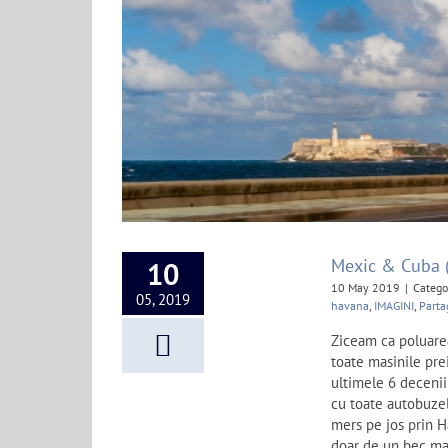
Mexic & Cuba (
10
10 May 2019
|
Catego
05, 2019
havana
,
IMAGINI
,
Parta
Ziceam ca poluarea
toate masinile prei
ultimele 6 decenii
cu toate autobuzele
mers pe jos prin H
doar de un bec ma