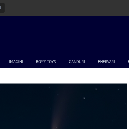
Email
IMAGINI
BOYS’ TOYS
GANDURI
ENERVARI
1
1
1
1
1
1
1
1
1
1
1
1
2
1
2
1
2
1
1
2
2
1
2
1
1
2
1
2
1
2
2
2
1
2
3
2
1
3
1
2
3
1
2
1
1
2
3
3
2
1
1
3
2
2
3
1
2
1
1
1
3
2
1
3
1
3
1
3
2
3
1
1
1
4
3
2
4
2
3
1
1
4
2
3
1
2
2
1
3
1
4
4
3
2
2
4
3
3
1
4
2
3
2
2
2
4
3
2
4
2
4
2
4
3
1
4
2
2
2
5
1
4
3
5
1
3
4
2
2
5
3
4
2
3
3
2
4
2
5
5
4
3
3
5
4
4
2
5
1
1
3
1
4
3
3
3
5
4
3
5
1
3
5
3
5
1
4
2
5
3
5
5
8
4
3
7
6
8
4
6
2
7
2
5
5
8
6
2
7
3
5
6
6
5
7
5
8
2
8
7
6
6
8
3
7
3
3
7
2
5
8
4
4
6
2
4
7
2
6
2
6
6
8
2
7
3
3
6
8
4
6
2
8
3
6
8
4
7
3
2
5
8
6
6
6
9
5
4
8
7
9
5
7
3
8
3
6
6
9
7
3
8
4
6
7
7
6
8
6
9
3
9
8
7
7
9
4
8
4
4
8
3
6
9
5
5
7
3
5
8
3
7
3
7
7
9
3
8
4
4
7
9
5
7
3
9
4
7
9
5
8
4
3
6
9
7
10
10
10
10
10
10
10
10
10
10
10
10
7
7
6
5
9
8
6
8
4
9
4
7
7
8
4
9
5
7
8
8
7
9
7
4
9
8
8
5
9
5
5
9
4
7
6
6
8
4
6
9
4
8
4
8
8
4
9
5
5
8
6
8
4
5
8
6
9
5
4
7
8
11
10
11
10
11
10
10
11
11
10
11
10
10
11
10
11
10
11
11
11
10
11
8
8
7
6
9
7
9
5
5
8
8
9
5
6
8
9
9
8
8
5
9
9
6
6
6
5
8
7
7
9
5
7
5
9
5
9
9
5
6
6
9
7
9
5
6
9
7
6
5
8
9
12
11
10
12
10
11
12
10
11
10
10
11
12
12
11
10
10
12
11
11
12
10
11
10
10
10
12
11
10
12
10
12
10
12
11
12
10
9
9
8
7
8
6
6
9
9
6
7
9
9
9
6
7
7
7
6
9
8
8
6
8
6
6
6
7
7
8
6
7
8
7
6
9