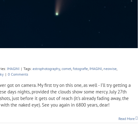
12
12
15
11
10
14
13
15
11
13
14
12
12
15
13
14
10
12
13
13
12
14
12
15
15
14
13
13
15
10
14
10
10
14
12
15
11
11
13
11
14
13
13
13
15
14
10
10
13
15
11
13
15
10
13
15
11
14
10
12
15
13
9
9
9
9
9
9
9
9
9
9
9
13
13
16
12
11
15
14
16
12
14
10
15
10
13
13
16
14
10
15
11
13
14
14
13
15
13
16
10
16
15
14
14
16
11
15
11
11
15
10
13
16
12
12
14
10
12
15
10
14
10
14
14
16
10
15
11
11
14
16
12
14
10
16
11
14
16
12
15
11
10
13
16
14
14
14
17
13
12
16
15
17
13
15
11
16
11
14
14
17
15
11
16
12
14
15
15
14
16
14
17
11
17
16
15
15
17
12
16
12
12
16
11
14
17
13
13
15
11
13
16
11
15
11
15
15
17
11
16
12
12
15
17
13
15
11
17
12
15
17
13
16
12
11
14
17
15
15
15
18
14
13
17
16
18
14
16
12
17
12
15
15
18
16
12
17
13
15
16
16
15
17
15
18
12
18
17
16
16
18
13
17
13
13
17
12
15
18
14
14
16
12
14
17
12
16
12
16
16
18
12
17
13
13
16
18
14
16
12
18
13
16
18
14
17
13
12
15
18
16
16
16
19
15
14
18
17
19
15
17
13
18
13
16
16
19
17
13
18
14
16
17
17
16
18
16
19
13
19
18
17
17
19
14
18
14
14
18
13
16
19
15
15
17
13
15
18
13
17
13
17
17
19
13
18
14
14
17
19
15
17
13
19
14
17
19
15
18
14
13
16
19
17
19
19
22
18
17
21
20
22
18
20
16
21
16
19
19
22
20
16
21
17
19
20
20
19
21
19
22
16
22
21
20
20
22
17
21
17
17
21
16
19
22
18
18
20
16
18
21
16
20
16
20
20
22
16
21
17
17
20
22
18
20
16
22
17
20
22
18
21
17
16
19
22
20
20
20
23
19
18
22
21
23
19
21
17
22
17
20
20
23
21
17
22
18
20
21
21
20
22
20
23
17
23
22
21
21
23
18
22
18
18
22
17
20
23
19
19
21
17
19
22
17
21
17
21
21
23
17
22
18
18
21
23
19
21
17
23
18
21
23
19
22
18
17
20
23
21
21
21
24
20
19
23
22
24
20
22
18
23
18
21
21
24
22
18
23
19
21
22
22
21
23
21
24
18
24
23
22
22
24
19
23
19
19
23
18
21
24
20
20
22
18
20
23
18
22
18
22
22
24
18
23
19
19
22
24
20
22
18
24
19
22
24
20
23
19
18
21
24
22
22
22
25
21
20
24
23
25
21
23
19
24
19
22
22
25
23
19
24
20
22
23
23
22
24
22
25
19
25
24
23
23
25
20
24
20
20
24
19
22
25
21
21
23
19
21
24
19
23
19
23
23
25
19
24
20
20
23
25
21
23
19
25
20
23
25
21
24
20
19
22
25
23
23
23
26
22
21
25
24
26
22
24
20
25
20
23
23
26
24
20
25
21
23
24
24
23
25
23
26
20
26
25
24
24
26
21
25
21
21
25
20
23
26
22
22
24
20
22
25
20
24
20
24
24
26
20
25
21
21
24
26
22
24
20
26
21
24
26
22
25
21
20
23
26
24
26
26
29
25
24
28
27
29
25
27
23
28
23
26
26
29
27
23
28
24
26
27
27
26
28
26
29
23
29
28
27
27
29
24
28
24
24
28
23
26
29
25
25
27
23
25
28
23
27
23
27
27
29
23
28
24
24
27
29
25
27
23
29
24
27
29
25
28
24
23
26
29
27
27
27
30
26
25
29
28
30
26
28
24
29
24
27
27
30
28
24
29
25
27
28
28
27
29
27
30
24
29
28
28
30
25
29
25
25
29
24
27
30
26
26
28
24
26
29
24
28
24
28
28
30
24
29
25
25
28
30
26
28
24
30
25
28
30
26
29
25
24
27
30
28
28
28
31
27
26
30
29
27
29
25
30
25
28
28
31
29
25
30
26
28
29
28
30
28
31
25
30
29
29
31
26
30
26
26
30
25
28
31
27
27
29
25
27
30
25
29
25
29
29
25
30
26
26
29
27
29
25
31
26
29
27
30
26
25
28
31
29
29
29
28
27
31
30
28
30
26
31
26
29
30
26
31
27
29
30
29
29
26
30
30
27
27
27
31
26
29
28
28
30
26
28
31
26
26
30
30
26
27
27
30
28
30
26
27
30
28
31
27
26
29
30
30
30
29
28
31
31
27
27
30
27
28
30
31
30
30
27
31
28
28
28
27
30
29
31
27
29
27
27
31
27
28
28
31
29
27
28
31
29
28
27
30
31
30
30
30
31
30
31
30
30
30
30
30
31
31
30
31
31
31
31
31
31
31
ries:
IMAGINI
|
Tags:
astrophotography
,
comet
,
fotografie
,
IMAGINI
,
neowise
,
sky
|
0 Comments
er got on camera. My first try on this one, as well - I'll try getting a
ese days nights, provided the clouds show some mercy. July 27th
ots, just before it gets out of reach (it's already fading away, the
e with the naked eye). See you again in 6800 years, dear!
Read More