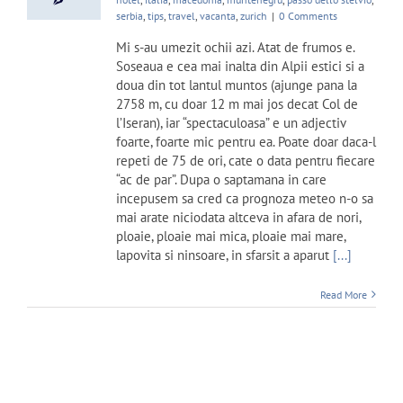
serbia
,
tips
,
travel
,
vacanta
,
zurich
|
0 Comments
Mi s-au umezit ochii azi. Atat de frumos e.
Soseaua e cea mai inalta din Alpii estici si a
doua din tot lantul muntos (ajunge pana la
2758 m, cu doar 12 m mai jos decat Col de
l’Iseran), iar “spectaculoasa” e un adjectiv
foarte, foarte mic pentru ea. Poate doar daca-l
repeti de 75 de ori, cate o data pentru fiecare
“ac de par”. Dupa o saptamana in care
incepusem sa cred ca prognoza meteo n-o sa
mai arate niciodata altceva in afara de nori,
ploaie, ploaie mai mica, ploaie mai mare,
lapovita si ninsoare, in sfarsit a aparut
[...]
Read More