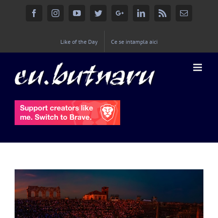
Facebook
Instagram
YouTube
Twitter
Google+
Linkedin
Rss
Email
Like of the Day
Ce se intampla aici