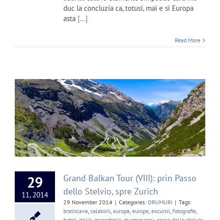
duc la concluzia ca, totusi, mai e si Europa
asta
[...]
Read More
Grand Balkan Tour (VIII): prin Passo
29
dello Stelvio, spre Zurich
11, 2014
29 November 2014
|
Categories:
DRUMURI
|
Tags:
bratislava
,
calatorii
,
europa
,
europe
,
excursii
,
fotografie
,
hotel
,
italia
,
macedonia
,
muntenegru
,
passo dello stelvio
,