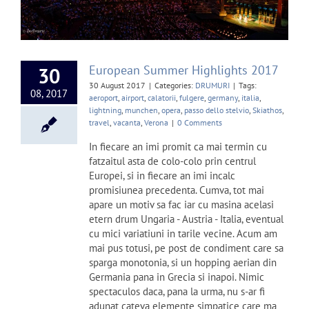
European Summer Highlights 2017
30
30 August 2017
|
Categories:
DRUMURI
|
Tags:
08, 2017
aeroport
,
airport
,
calatorii
,
fulgere
,
germany
,
italia
,
lightning
,
munchen
,
opera
,
passo dello stelvio
,
Skiathos
,
travel
,
vacanta
,
Verona
|
0 Comments
In fiecare an imi promit ca mai termin cu
fatzaitul asta de colo-colo prin centrul
Europei, si in fiecare an imi incalc
promisiunea precedenta. Cumva, tot mai
apare un motiv sa fac iar cu masina acelasi
etern drum Ungaria - Austria - Italia, eventual
cu mici variatiuni in tarile vecine. Acum am
mai pus totusi, pe post de condiment care sa
sparga monotonia, si un hopping aerian din
Germania pana in Grecia si inapoi. Nimic
spectaculos daca, pana la urma, nu s-ar fi
adunat cateva elemente simpatice care ma