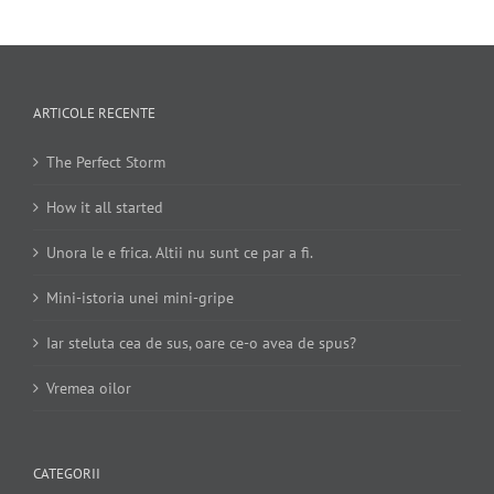
ARTICOLE RECENTE
The Perfect Storm
How it all started
Unora le e frica. Altii nu sunt ce par a fi.
Mini-istoria unei mini-gripe
Iar steluta cea de sus, oare ce-o avea de spus?
Vremea oilor
CATEGORII