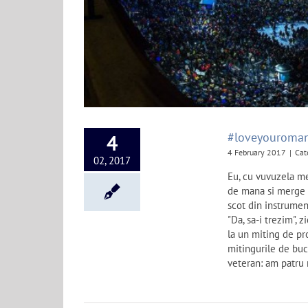
#loveyouroman
4
4 February 2017
|
Cat
02, 2017
Eu, cu vuvuzela me
de mana si merge c
scot din instrumen
"Da, sa-i trezim", 
la un miting de prot
mitingurile de buc
veteran: am patru