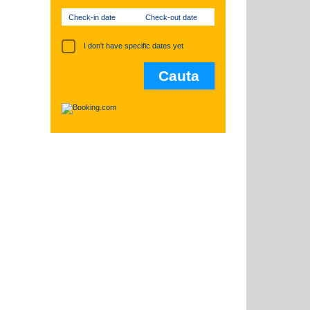
Check-in date
Check-out date
I don't have specific dates yet