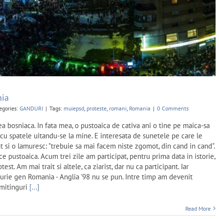
ia
egories:
GANDURI
|
Tags:
muiepsd
,
proteste
,
romani
,
Romania
|
0 Comments
a bosniaca. In fata mea, o pustoaica de cativa ani o tine pe maica-sa
u spatele uitandu-se la mine. E interesata de sunetele pe care le
t si o lamuresc: "trebuie sa mai facem niste zgomot, din cand in cand".
zice pustoaica. Acum trei zile am participat, pentru prima data in istorie,
est. Am mai trait si altele, ca ziarist, dar nu ca participant. Iar
urie gen Romania - Anglia '98 nu se pun. Intre timp am devenit
 mitinguri
[...]
Read More