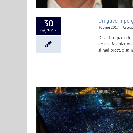
Un guvern pe 
30
30 June 2017
|
Catego
06, 2017
O sa ti se para ciu
de an. Ba chiar mai
si mai prost, o sa-