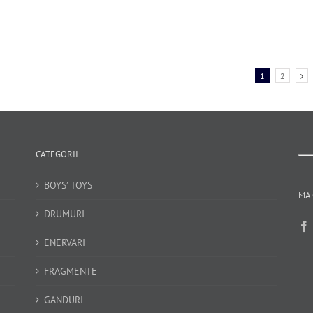
1
2
CATEGORII
BOYS’ TOYS
MA 
DRUMURI
ENERVARI
FRAGMENTE
GANDURI