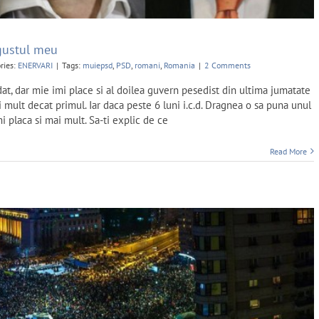
gustul meu
ries:
ENERVARI
|
Tags:
muiepsd
,
PSD
,
romani
,
Romania
|
2 Comments
dat, dar mie imi place si al doilea guvern pesedist din ultima jumatate
 mult decat primul. Iar daca peste 6 luni i.c.d. Dragnea o sa puna unul
mi placa si mai mult. Sa-ti explic de ce
Read More