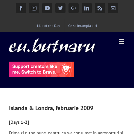
Facebook
Instagram
YouTube
Twitter
Google+
Linkedin
Rss
Email
Like of the Day
Ce se intampla aici
Islanda & Londra, februarie 2009
[Days 1-2]
Prima zi nu se pune, pentru ca s-a consumat in aeroporturi si