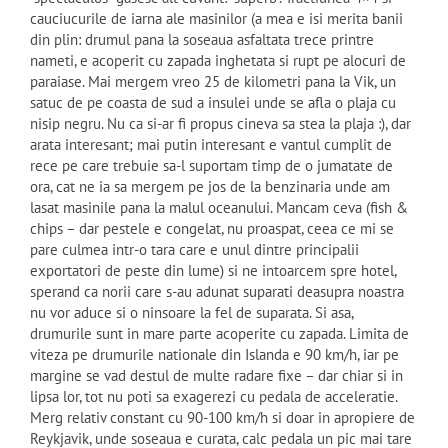
cauciucurile de iarna ale masinilor (a mea e isi merita banii
din plin: drumul pana la soseaua asfaltata trece printre
nameti, e acoperit cu zapada inghetata si rupt pe alocuri de
paraiase. Mai mergem vreo 25 de kilometri pana la Vik, un
satuc de pe coasta de sud a insulei unde se afla o plaja cu
nisip negru. Nu ca si-ar fi propus cineva sa stea la plaja :), dar
arata interesant; mai putin interesant e vantul cumplit de
rece pe care trebuie sa-l suportam timp de o jumatate de
ora, cat ne ia sa mergem pe jos de la benzinaria unde am
lasat masinile pana la malul oceanului. Mancam ceva (fish &
chips – dar pestele e congelat, nu proaspat, ceea ce mi se
pare culmea intr-o tara care e unul dintre principalii
exportatori de peste din lume) si ne intoarcem spre hotel,
sperand ca norii care s-au adunat suparati deasupra noastra
nu vor aduce si o ninsoare la fel de suparata. Si asa,
drumurile sunt in mare parte acoperite cu zapada. Limita de
viteza pe drumurile nationale din Islanda e 90 km/h, iar pe
margine se vad destul de multe radare fixe – dar chiar si in
lipsa lor, tot nu poti sa exagerezi cu pedala de acceleratie.
Merg relativ constant cu 90-100 km/h si doar in apropiere de
Reykjavik, unde soseaua e curata, calc pedala un pic mai tare