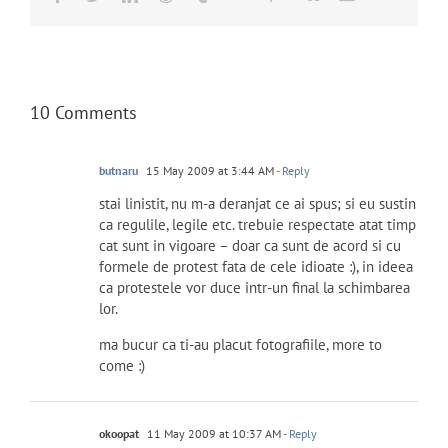
10 Comments
butnaru
15 May 2009 at 3:44 AM
- Reply
stai linistit, nu m-a deranjat ce ai spus; si eu sustin
ca regulile, legile etc. trebuie respectate atat timp
cat sunt in vigoare – doar ca sunt de acord si cu
formele de protest fata de cele idioate :), in ideea
ca protestele vor duce intr-un final la schimbarea
lor.
ma bucur ca ti-au placut fotografiile, more to
come :)
okoopat
11 May 2009 at 10:37 AM
- Reply