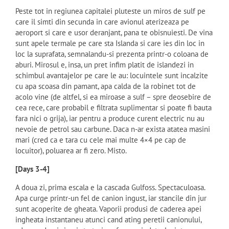
Peste tot in regiunea capitalei pluteste un miros de sulf pe
care il simti din secunda in care avionul aterizeaza pe
aeroport si care e usor deranjant, pana te obisnuiesti. De vina
sunt apele termale pe care sta Islanda si care ies din loc in
loc la suprafata, semnalandu-si prezenta printr-o coloana de
aburi. Mirosul e, insa, un pret infim platit de islandezi in
schimbul avantajelor pe care le au: locuintele sunt incalzite
cu apa scoasa din pamant, apa calda de la robinet tot de
acolo vine (de altfel, si ea miroase a sulf – spre deosebire de
cea rece, care probabil e filtrata suplimentar si poate fi bauta
fara nici o grija), iar pentru a produce curent electric nu au
nevoie de petrol sau carbune. Daca n-ar exista atatea masini
mari (cred ca e tara cu cele mai multe 4×4 pe cap de
locuitor), poluarea ar fi zero. Misto.
[Days 3-4]
A doua zi, prima escala e la cascada Gulfoss. Spectaculoasa.
Apa curge printr-un fel de canion ingust, iar stancile din jur
sunt acoperite de gheata. Vaporii produsi de caderea apei
ingheata instantaneu atunci cand ating peretii canionului,