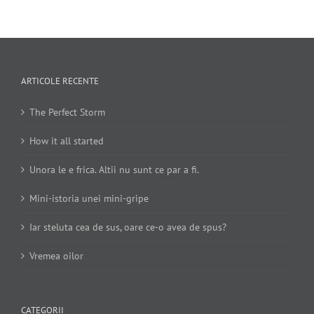
ARTICOLE RECENTE
The Perfect Storm
How it all started
Unora le e frica. Altii nu sunt ce par a fi.
Mini-istoria unei mini-gripe
Iar steluta cea de sus, oare ce-o avea de spus?
Vremea oilor
CATEGORII