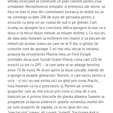
whisky incercand sa construim un plan coerent pentru ziua
urmatoare. Receptionerul (simpatic si prietenos, dar dornic sa
faca un ban in plus din comisioane) incearca, la randul lui, sa
ne convinga sa dam 200 de euro de persoana pentru o
excursie cu jeep-uri pe coasta de sud si pe ghetari. Cam
scump, nu ajungem la o concluzie. Adica ajungem la una: ca a
doua zi la micul dejun trebuie sa reluam sedinta :). Cu succes,
de data asta: hotaram sa inchiriem trei masini si sa plecam de
nebuni pe acelasi traseu pe care ne-ar fi dus si ghidul. Iar
costurile sunt de aproape 5 ori mai mici decat in varianta
propusa de receptioner. Masina mea, un Ford Escape
(celelalte doua sunt Suzuki Grand Vitara), costa cam 120 de
euro/zi cu tot cu GPS – la care avea sa se adauge benzina
(vreo 70 de euro). Pe drum oprim la doua cascade, inainte de
a ajunge la poalele ghetarului. Teoretic, e cam tarziu pentru a
urca – si nici nu mai exista nici un ghid prin zona. Practic,
insa, hotaram ca nu e prea tarziu :)). Pornim pe urmele
grupurilor care au mai trecut prin zona si, timp de o ora,
bantuim pe si printre blocurile de gheata albastra. Soarele se
pregateste sa apuna undeva in spatele oceanului, muntii din
jur sunt acoperiti de zapada; ca sa nu spun din nou
“spectaculos” gasesc alt cuvant: “superb”. Tractiunea 4×4 si