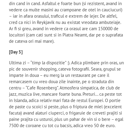
din cand in cand. Asfaltul e foarte bun (si rezistent, avand in
vedere ca multe masini au crampoane de otel in cauciucuri)
– iar in afara orasului, traficul e extrem de lejer. De altfel,
cred ca nici in Reykjavik nu au existat vreodata ambuteiaje.
Ar fi si greu, avand in vedere ca orasul are cam 150000 de
locuitori (cam cati sunt si in Piatra Neamt, dar pe o suprafata
de cateva ori mai mare).
[Day 5]
Ultima zi – “timp la dispozitie” :). Adica plimbare prin oras, un
pic de souvenir shopping, cateva fotografii. Seara, grupul se
imparte in doua – eu merg la un restaurant pe care il
remarcasem cu vreo doua zile inainte, pe o straduta din
centru – “Cafe Rosenberg”. Atmosfera simpatica, de club de
jazz, muzica live, mancare foarte buna. Preturi… ca peste tot
in Islanda, adica relativ mari fata de restul Europei. O portie
de paste cu scoici si peste, plus o friptura de miel (excelent
facuta) avand alaturi ciuperci, o frigaruie de creveti prajiti si
paine prajita cu usturoi, plus un pahar de vin si o bere – egal
7500 de coroane cu tot cu bacsis, adica vreo 50 de euro.