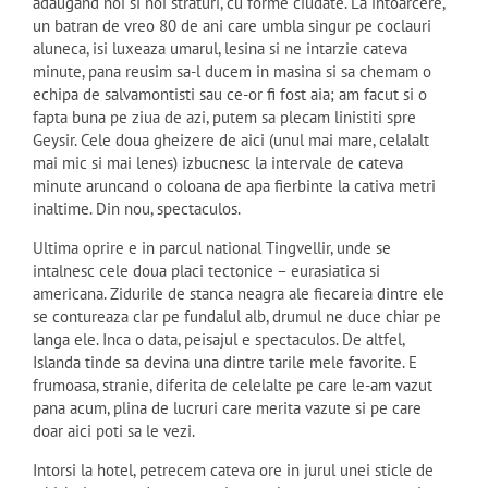
adaugand noi si noi straturi, cu forme ciudate. La intoarcere,
un batran de vreo 80 de ani care umbla singur pe coclauri
aluneca, isi luxeaza umarul, lesina si ne intarzie cateva
minute, pana reusim sa-l ducem in masina si sa chemam o
echipa de salvamontisti sau ce-or fi fost aia; am facut si o
fapta buna pe ziua de azi, putem sa plecam linistiti spre
Geysir. Cele doua gheizere de aici (unul mai mare, celalalt
mai mic si mai lenes) izbucnesc la intervale de cateva
minute aruncand o coloana de apa fierbinte la cativa metri
inaltime. Din nou, spectaculos.
Ultima oprire e in parcul national Tingvellir, unde se
intalnesc cele doua placi tectonice – eurasiatica si
americana. Zidurile de stanca neagra ale fiecareia dintre ele
se contureaza clar pe fundalul alb, drumul ne duce chiar pe
langa ele. Inca o data, peisajul e spectaculos. De altfel,
Islanda tinde sa devina una dintre tarile mele favorite. E
frumoasa, stranie, diferita de celelalte pe care le-am vazut
pana acum, plina de lucruri care merita vazute si pe care
doar aici poti sa le vezi.
Intorsi la hotel, petrecem cateva ore in jurul unei sticle de