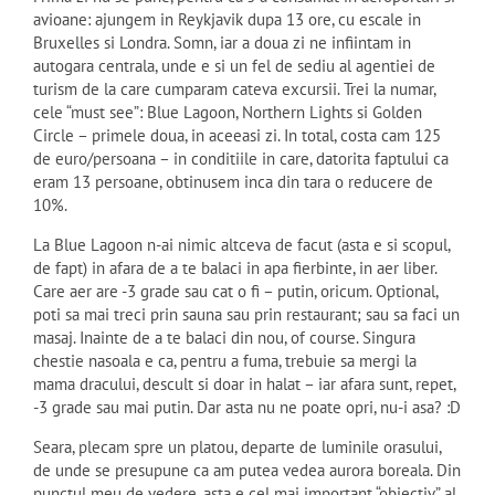
avioane: ajungem in Reykjavik dupa 13 ore, cu escale in
Bruxelles si Londra. Somn, iar a doua zi ne infiintam in
autogara centrala, unde e si un fel de sediu al agentiei de
turism de la care cumparam cateva excursii. Trei la numar,
cele “must see”: Blue Lagoon, Northern Lights si Golden
Circle – primele doua, in aceeasi zi. In total, costa cam 125
de euro/persoana – in conditiile in care, datorita faptului ca
eram 13 persoane, obtinusem inca din tara o reducere de
10%.
La Blue Lagoon n-ai nimic altceva de facut (asta e si scopul,
de fapt) in afara de a te balaci in apa fierbinte, in aer liber.
Care aer are -3 grade sau cat o fi – putin, oricum. Optional,
poti sa mai treci prin sauna sau prin restaurant; sau sa faci un
masaj. Inainte de a te balaci din nou, of course. Singura
chestie nasoala e ca, pentru a fuma, trebuie sa mergi la
mama dracului, descult si doar in halat – iar afara sunt, repet,
-3 grade sau mai putin. Dar asta nu ne poate opri, nu-i asa? :D
Seara, plecam spre un platou, departe de luminile orasului,
de unde se presupune ca am putea vedea aurora boreala. Din
punctul meu de vedere, asta e cel mai important “obiectiv” al