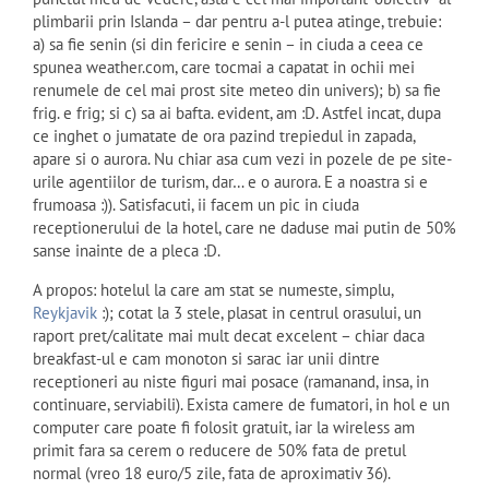
plimbarii prin Islanda – dar pentru a-l putea atinge, trebuie:
a) sa fie senin (si din fericire e senin – in ciuda a ceea ce
spunea weather.com, care tocmai a capatat in ochii mei
renumele de cel mai prost site meteo din univers); b) sa fie
frig. e frig; si c) sa ai bafta. evident, am :D. Astfel incat, dupa
ce inghet o jumatate de ora pazind trepiedul in zapada,
apare si o aurora. Nu chiar asa cum vezi in pozele de pe site-
urile agentiilor de turism, dar… e o aurora. E a noastra si e
frumoasa :)). Satisfacuti, ii facem un pic in ciuda
receptionerului de la hotel, care ne daduse mai putin de 50%
sanse inainte de a pleca :D.
A propos: hotelul la care am stat se numeste, simplu,
Reykjavik
:); cotat la 3 stele, plasat in centrul orasului, un
raport pret/calitate mai mult decat excelent – chiar daca
breakfast-ul e cam monoton si sarac iar unii dintre
receptioneri au niste figuri mai posace (ramanand, insa, in
continuare, serviabili). Exista camere de fumatori, in hol e un
computer care poate fi folosit gratuit, iar la wireless am
primit fara sa cerem o reducere de 50% fata de pretul
normal (vreo 18 euro/5 zile, fata de aproximativ 36).