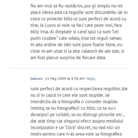
Nu am vrut sa fiu rautăcios, pur şi simplu nu-mi
place ideea asta ca regulile sunt discutabile, iar in
ceea ce priveste blitz-ul sunt perfect de acord cu
tine, la Luvru ai voie sa faci cate poze vrei, fara
blitz insa. Ai dreptate si cand spui ca sunt “cel
putin ciudate” cate odata, insa tot reguli raman.
In alta ordine de idei sunt poze foarte faine, eu
chiar m-am uitat si la alte calatorii de-ale tale, si
am fost placut surprins de fiecare data.
butnaru
11 May 2009 at 4:58 AM
- Reply
sunt perfect de acord cu respectarea regulilor, dar
nu si in cazul in care ele sunt stupide. iar
interdictia de a fotografia o consider stupida.
inteleg sa nu fotografiezi cu blitz, ca sa nu-i
deranjezi pe ceilalti, sa nu distrugi picturile etc.,
dar atat timp cat singurul efect asupra mediului
inconjurator e un “click” discret, nu vad nici un
motiv pentru care n-as avea voie sa fotografiez.