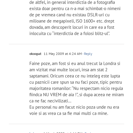
de altfel, in general interdictia de a fotografia
exista doar pentru ca n-a mai schimbat-o nimeni
de pe vremea cand nu existau DSLR-uri cu
milioane de megapixeli, ISO 1600+ etc. drept
dovada, am descoperit locuri in care ea a fost
inlocuita cu “interdictia de a folosi blitz-ul”.
okoopat
11 May 2009 at 4:24 AM
- Reply
Faine poze, am fost si eu anul trecut la Londra si
am vizitat mai multe locuri, insa am stat 2
saptamani. Oricum ceea ce nu inteleg este lupta
cu paznicii care spun sa nu faci poze, tipic pentru
majoritatea romanilor: “Nu respectam nicio regula
fiindca NU VREM de aia !”, si dupa aceea ne miram
ca ne fac necivilizati…
Eu personal nu am facut nicio poza unde nu era
voie si as vrea ca sa fie mai multi ca mine.