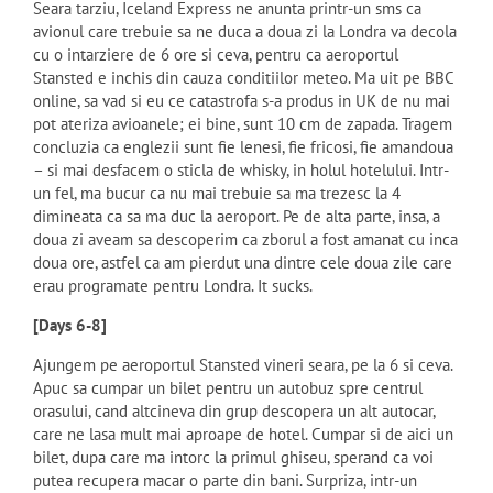
Seara tarziu, Iceland Express ne anunta printr-un sms ca
avionul care trebuie sa ne duca a doua zi la Londra va decola
cu o intarziere de 6 ore si ceva, pentru ca aeroportul
Stansted e inchis din cauza conditiilor meteo. Ma uit pe BBC
online, sa vad si eu ce catastrofa s-a produs in UK de nu mai
pot ateriza avioanele; ei bine, sunt 10 cm de zapada. Tragem
concluzia ca englezii sunt fie lenesi, fie fricosi, fie amandoua
– si mai desfacem o sticla de whisky, in holul hotelului. Intr-
un fel, ma bucur ca nu mai trebuie sa ma trezesc la 4
dimineata ca sa ma duc la aeroport. Pe de alta parte, insa, a
doua zi aveam sa descoperim ca zborul a fost amanat cu inca
doua ore, astfel ca am pierdut una dintre cele doua zile care
erau programate pentru Londra. It sucks.
[Days 6-8]
Ajungem pe aeroportul Stansted vineri seara, pe la 6 si ceva.
Apuc sa cumpar un bilet pentru un autobuz spre centrul
orasului, cand altcineva din grup descopera un alt autocar,
care ne lasa mult mai aproape de hotel. Cumpar si de aici un
bilet, dupa care ma intorc la primul ghiseu, sperand ca voi
putea recupera macar o parte din bani. Surpriza, intr-un