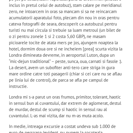
inclus in pretul celui de autobuz), stam calare pe meridianul
zero, ne intoarcem in oras sa mancam si sa ne reincarcam
acumulatorii aparatului foto, plecam din nou in oras pentru
cateva fotografii de seara, descoperit ca autobuzul pentru
turisti nu mai circula si trebuie sa luam metroul (un bilet de
o zi pentru zonele 1 si 2 costa 5,60 GBP), ne masam
picioarele tocite de atata mers pe jos, ajungem noaptea la
hotel, dormim doua ore si ne incheiem [prea] scurta vizita la
Londra dimineata devreme, in aeroportul Luton, dupa un
“mic-dejun traditional” – peste, sunca, oua, carnati si fasole :).
La desert, avem un subofiter anti-tero care striga in gura
mare ordine catre toti pasagerii (chiar si cei care nu se aflau
pe linia lui de control), de parca se afla pe campul de
instructie.
Londra mi s-a parut un oras frumos, primitor, tolerant, haotic
in sensul bun al cuvantului, dar extrem de aglomerat, destul
de murdar, destul de scump si haotic in sensul rau al
cuvantului. L-as mai vizita, dar nu m-as muta acolo.
In medie, intreaga excursie a costat undeva sub 1.000 de
euro de persoana (evident, nu punem la socoteala