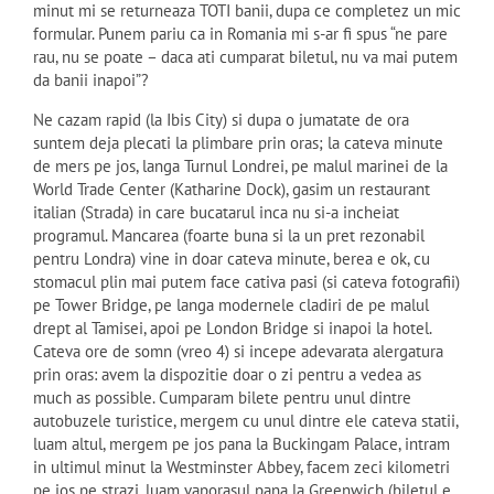
minut mi se returneaza TOTI banii, dupa ce completez un mic
formular. Punem pariu ca in Romania mi s-ar fi spus “ne pare
rau, nu se poate – daca ati cumparat biletul, nu va mai putem
da banii inapoi”?
Ne cazam rapid (la Ibis City) si dupa o jumatate de ora
suntem deja plecati la plimbare prin oras; la cateva minute
de mers pe jos, langa Turnul Londrei, pe malul marinei de la
World Trade Center (Katharine Dock), gasim un restaurant
italian (Strada) in care bucatarul inca nu si-a incheiat
programul. Mancarea (foarte buna si la un pret rezonabil
pentru Londra) vine in doar cateva minute, berea e ok, cu
stomacul plin mai putem face cativa pasi (si cateva fotografii)
pe Tower Bridge, pe langa modernele cladiri de pe malul
drept al Tamisei, apoi pe London Bridge si inapoi la hotel.
Cateva ore de somn (vreo 4) si incepe adevarata alergatura
prin oras: avem la dispozitie doar o zi pentru a vedea as
much as possible. Cumparam bilete pentru unul dintre
autobuzele turistice, mergem cu unul dintre ele cateva statii,
luam altul, mergem pe jos pana la Buckingam Palace, intram
in ultimul minut la Westminster Abbey, facem zeci kilometri
pe jos pe strazi, luam vaporasul pana la Greenwich (biletul e