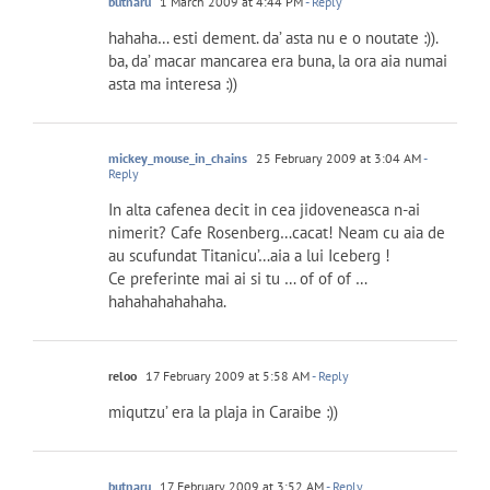
butnaru
1 March 2009 at 4:44 PM
- Reply
hahaha… esti dement. da’ asta nu e o noutate :)).
ba, da’ macar mancarea era buna, la ora aia numai
asta ma interesa :))
mickey_mouse_in_chains
25 February 2009 at 3:04 AM
-
Reply
In alta cafenea decit in cea jidoveneasca n-ai
nimerit? Cafe Rosenberg…cacat! Neam cu aia de
au scufundat Titanicu’…aia a lui Iceberg !
Ce preferinte mai ai si tu … of of of …
hahahahahahaha.
reloo
17 February 2009 at 5:58 AM
- Reply
miqutzu’ era la plaja in Caraibe :))
butnaru
17 February 2009 at 3:52 AM
- Reply