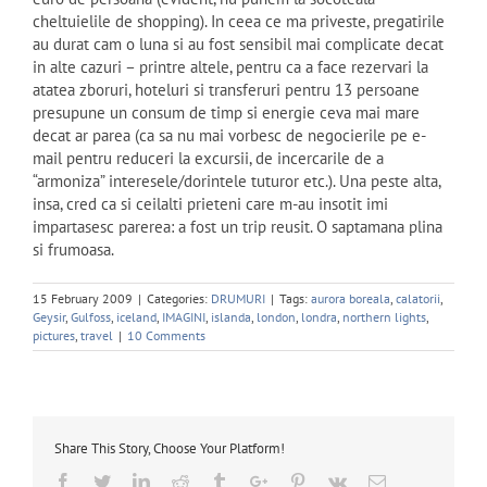
cheltuielile de shopping). In ceea ce ma priveste, pregatirile
au durat cam o luna si au fost sensibil mai complicate decat
in alte cazuri – printre altele, pentru ca a face rezervari la
atatea zboruri, hoteluri si transferuri pentru 13 persoane
presupune un consum de timp si energie ceva mai mare
decat ar parea (ca sa nu mai vorbesc de negocierile pe e-
mail pentru reduceri la excursii, de incercarile de a
“armoniza” interesele/dorintele tuturor etc.). Una peste alta,
insa, cred ca si ceilalti prieteni care m-au insotit imi
impartasesc parerea: a fost un trip reusit. O saptamana plina
si frumoasa.
15 February 2009
|
Categories:
DRUMURI
|
Tags:
aurora boreala
,
calatorii
,
Geysir
,
Gulfoss
,
iceland
,
IMAGINI
,
islanda
,
london
,
londra
,
northern lights
,
pictures
,
travel
|
10 Comments
Share This Story, Choose Your Platform!
Facebook
Twitter
Linkedin
Reddit
Tumblr
Google+
Pinterest
Vk
Email