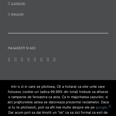
GANDURI
IMAGINI
MA GASESTI SI AICI
Intr-o zi in care se plictisea, CE a hotarat ca site-urile care
folosesc cookie-uri (adica 99.99% din total) trebuie sa afiseze
Gabriel Butnaru | Powered and hosted by
ON AIR MEDIA PROFESSIONALS
o tampenie de fereastra ca asta. Ca in majoritatea cazurilor, si
aici prajiturelele astea se datoreaza prezentei reclamelor. Daca
si tu te plictisesti, poti sa afli mai multe despre ele pe
google
.
Dar acum poti sa dai linistit un "ok" ca sa zici formal ca esti de