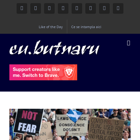
Facebook
Instagram
YouTube
Twitter
Google+
Linkedin
Rss
Email
Like of the Day
Ce se intampla aici