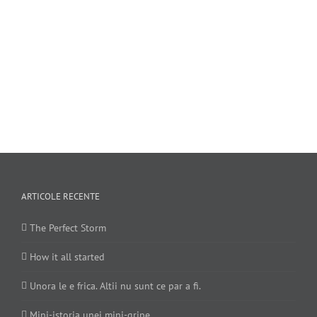
ARTICOLE RECENTE
The Perfect Storm
How it all started
Unora le e frica. Altii nu sunt ce par a fi.
Mini-istoria unei mini-gripe