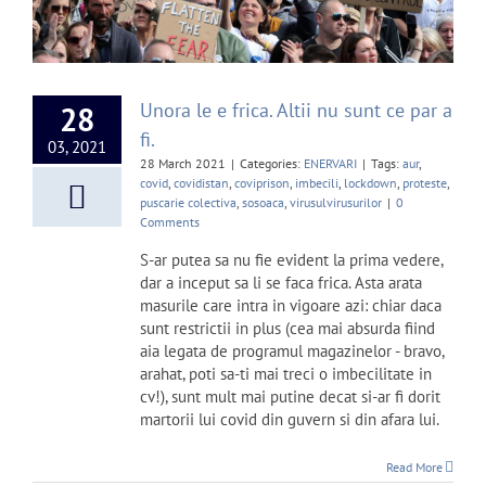
Unora le e frica. Altii nu sunt ce par a
28
fi.
03, 2021
28 March 2021
|
Categories:
ENERVARI
|
Tags:
aur
,
covid
,
covidistan
,
coviprison
,
imbecili
,
lockdown
,
proteste
,
puscarie colectiva
,
sosoaca
,
virusulvirusurilor
|
0
Comments
S-ar putea sa nu fie evident la prima vedere,
dar a inceput sa li se faca frica. Asta arata
masurile care intra in vigoare azi: chiar daca
sunt restrictii in plus (cea mai absurda fiind
aia legata de programul magazinelor - bravo,
arahat, poti sa-ti mai treci o imbecilitate in
cv!), sunt mult mai putine decat si-ar fi dorit
martorii lui covid din guvern si din afara lui.
Read More