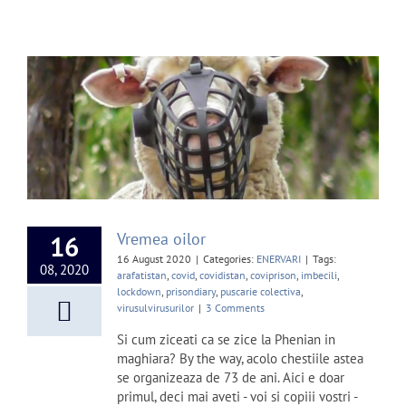
Vremea oilor
16
16 August 2020
|
Categories:
ENERVARI
|
Tags:
08, 2020
arafatistan
,
covid
,
covidistan
,
coviprison
,
imbecili
,
lockdown
,
prisondiary
,
puscarie colectiva
,
virusulvirusurilor
|
3 Comments
Si cum ziceati ca se zice la Phenian in
maghiara? By the way, acolo chestiile astea
se organizeaza de 73 de ani. Aici e doar
primul, deci mai aveti - voi si copiii vostri -