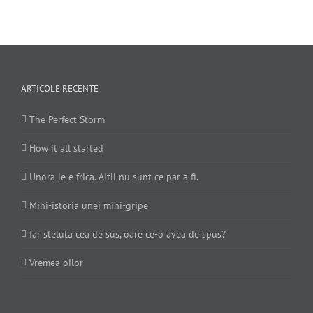
ARTICOLE RECENTE
The Perfect Storm
How it all started
Unora le e frica. Altii nu sunt ce par a fi.
Mini-istoria unei mini-gripe
Iar steluta cea de sus, oare ce-o avea de spus?
Vremea oilor