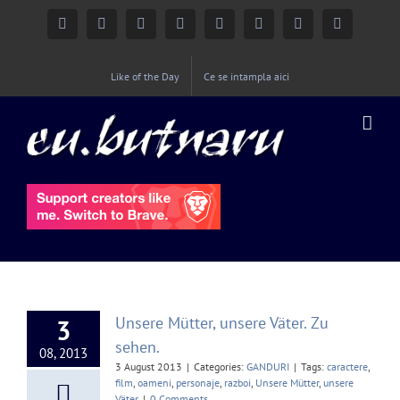
Facebook
Instagram
YouTube
Twitter
Google+
Linkedin
Rss
Email
Like of the Day
Ce se intampla aici
Unsere Mütter, unsere Väter. Zu
3
sehen.
08, 2013
3 August 2013
|
Categories:
GANDURI
|
Tags:
caractere
,
film
,
oameni
,
personaje
,
razboi
,
Unsere Mütter
,
unsere
Väter
|
0 Comments