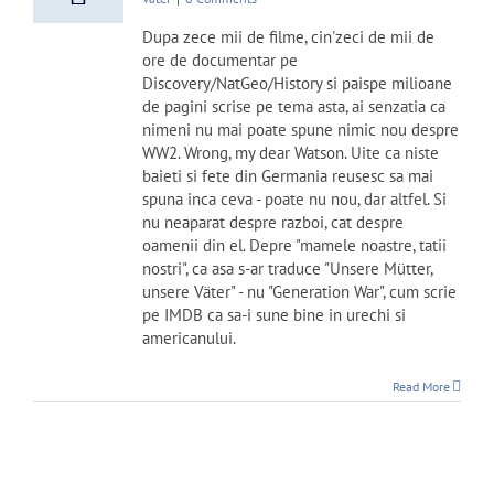
Dupa zece mii de filme, cin'zeci de mii de
ore de documentar pe
Discovery/NatGeo/History si paispe milioane
de pagini scrise pe tema asta, ai senzatia ca
nimeni nu mai poate spune nimic nou despre
WW2. Wrong, my dear Watson. Uite ca niste
baieti si fete din Germania reusesc sa mai
spuna inca ceva - poate nu nou, dar altfel. Si
nu neaparat despre razboi, cat despre
oamenii din el. Depre "mamele noastre, tatii
nostri", ca asa s-ar traduce "Unsere Mütter,
unsere Väter" - nu "Generation War", cum scrie
pe IMDB ca sa-i sune bine in urechi si
americanului.
Read More