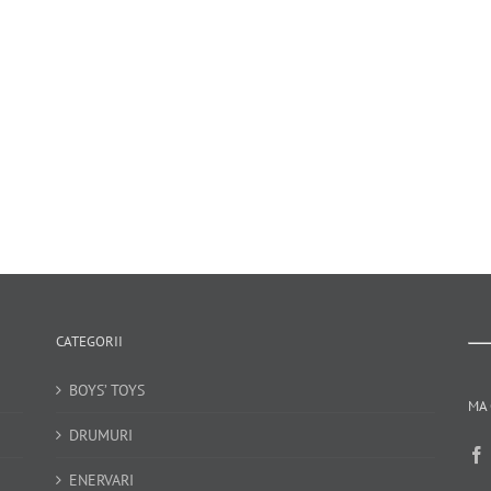
CATEGORII
BOYS’ TOYS
MA 
DRUMURI
ENERVARI