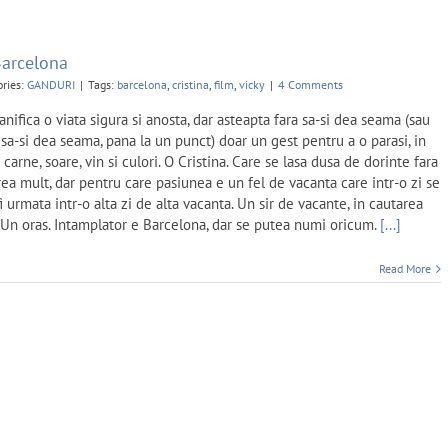
Barcelona
ories:
GANDURI
|
Tags:
barcelona
,
cristina
,
film
,
vicky
|
4 Comments
lanifica o viata sigura si anosta, dar asteapta fara sa-si dea seama (sau
 sa-si dea seama, pana la un punct) doar un gest pentru a o parasi, in
carne, soare, vin si culori. O Cristina. Care se lasa dusa de dorinte fara
ea mult, dar pentru care pasiunea e un fel de vacanta care intr-o zi se
i urmata intr-o alta zi de alta vacanta. Un sir de vacante, in cautarea
 Un oras. Intamplator e Barcelona, dar se putea numi oricum.
[...]
Read More