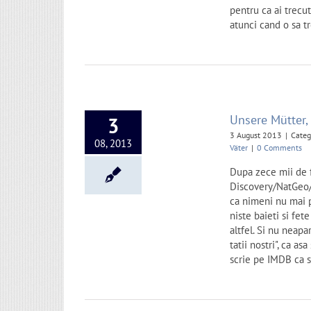
pentru ca ai trecut
atunci cand o sa tr
Unsere Mütter, 
3
3 August 2013
|
Categ
08, 2013
Väter
|
0 Comments
Dupa zece mii de 
Discovery/NatGeo/H
ca nimeni nu mai 
niste baieti si fe
altfel. Si nu neap
tatii nostri", ca a
scrie pe IMDB ca s