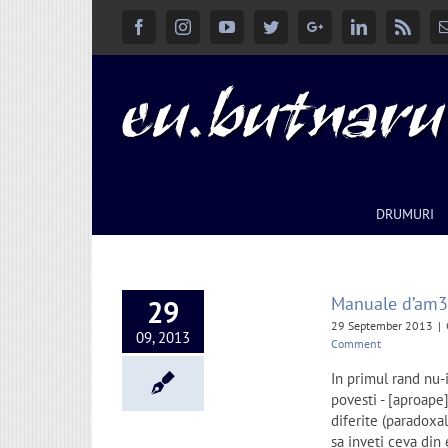
Facebook
Instagram
YouTube
Twitter
Google+
Linkedin
Rss
DRUMURI
Manuale d’am3r
29
29 September 2013
|
09, 2013
Comment
In primul rand nu-i
povesti - [aproape]
diferite (paradoxal
sa inveti ceva din 