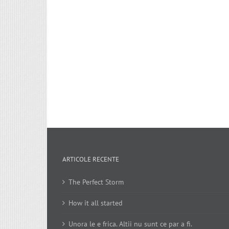
ARTICOLE RECENTE
The Perfect Storm
How it all started
Unora le e frica. Altii nu sunt ce par a fi.